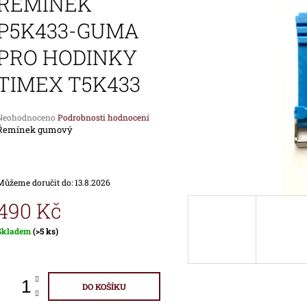
ŘEMÍNEK
1 690 Kč
1 890 Kč
P5K433-GUMA
PRO HODINKY
TIMEX T5K433
Průměrné
Neohodnoceno
Podrobnosti hodnocení
hodnocení
Řemínek gumový
produktu
e
,0
Můžeme doručit do:
13.8.2026
vězdiček.
490 Kč
Měrná
Skladem
(>5 ks)
ena:
DO KOŠÍKU