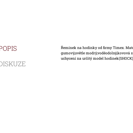
POPIS
Řemínek na hodinky od firmy Timex. Mat
gumový,světle modrý,voděodolný,kovová sp
uchycení na určitý model hodinek(SHOCK
DISKUZE