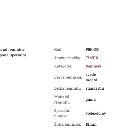
eriál řemínku-
Kód
P5K433
ona, specialní
Jméno značky
:
TIMEX
)
Kategorie
:
Řemínek
světle
Barva řemínku
:
modrá
Délka řemínku
:
standartní
Materiál
guma
řemínku
:
Speciální
voděodolný
funkce
:
Šířka řemínku
:
18mm