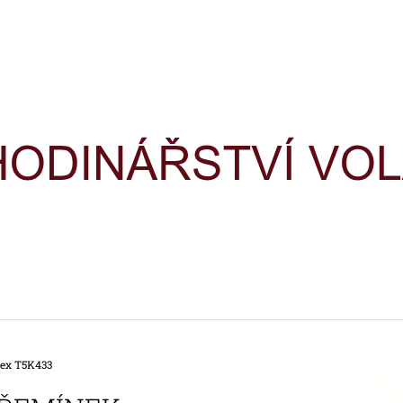
CO POTŘEBUJETE NAJÍT?
HLEDAT
DOPORUČUJEME
ex T5K433
HODINKY TIMEX IRONMAN
HODINKY TIME
TRIATHLON T5H961
TRIATHLON T5K