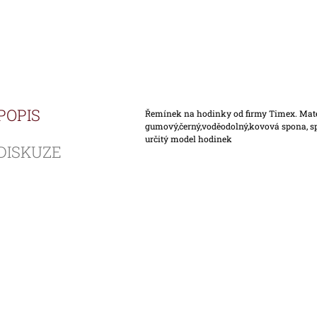
POPIS
Řemínek na hodinky od firmy Timex. Mat
gumový,černý,voděodolný,kovová spona, sp
určitý model hodinek
DISKUZE