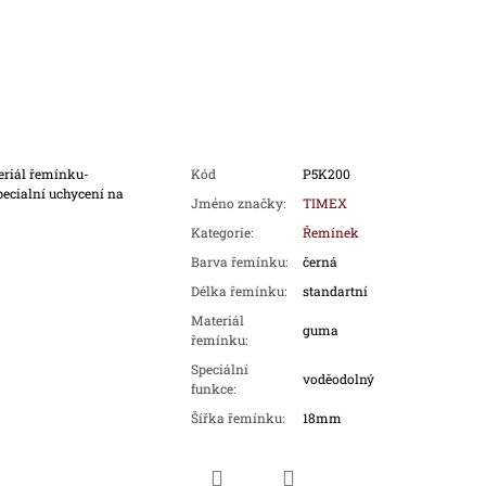
eriál řemínku-
Kód
P5K200
ecialní uchycení na
Jméno značky
:
TIMEX
Kategorie
:
Řemínek
Barva řemínku
:
černá
Délka řemínku
:
standartní
Materiál
guma
řemínku
:
Speciální
voděodolný
funkce
:
Šířka řemínku
:
18mm