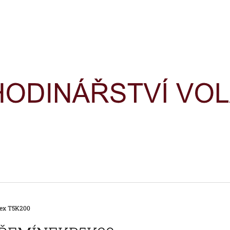
CO POTŘEBUJETE NAJÍT?
HLEDAT
DOPORUČUJEME
ex T5K200
HODINKY TIMEX IRONMAN
HODINKY TIME
TRIATHLON T5H961
TRIATHLON T5K