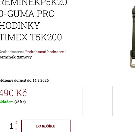
ŘEMÍNEKP5K20
1 690 Kč
1 890 Kč
0-GUMA PRO
HODINKY
TIMEX T5K200
Průměrné
Neohodnoceno
Podrobnosti hodnocení
hodnocení
Řemínek gumový
produktu
e
,0
Můžeme doručit do:
14.8.2026
vězdiček.
490 Kč
Měrná
Skladem
(>5 ks)
ena:
DO KOŠÍKU