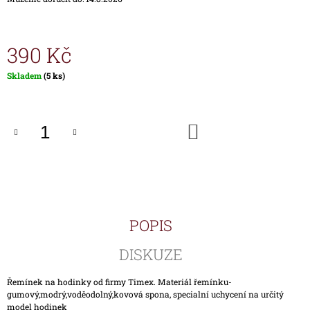
J
E
M
390 Kč
E
Měrná
Skladem
(5 ks)
HODINKY
cena:
TIMEX
IRONMAN
TRIATHLON
DO
T5H961
KOŠÍKU
1
690
Kč
POPIS
DISKUZE
Řemínek na hodinky od firmy Timex. Materiál řemínku-
gumový,modrý,voděodolný,kovová spona, specialní uchycení na určitý
model hodinek