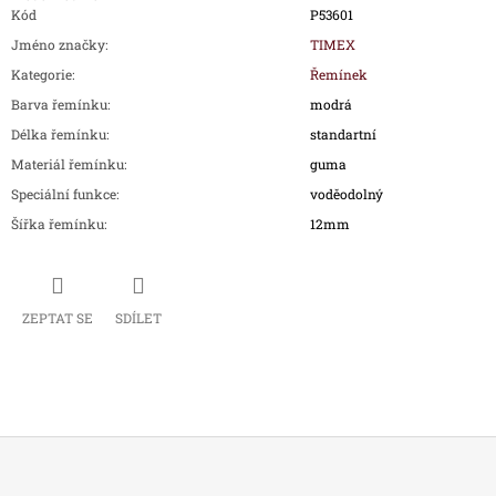
Kód
P53601
Jméno značky
:
TIMEX
Kategorie
:
Řemínek
Barva řemínku
:
modrá
Délka řemínku
:
standartní
Materiál řemínku
:
guma
Speciální funkce
:
voděodolný
Šířka řemínku
:
12mm
ZEPTAT SE
SDÍLET
Z