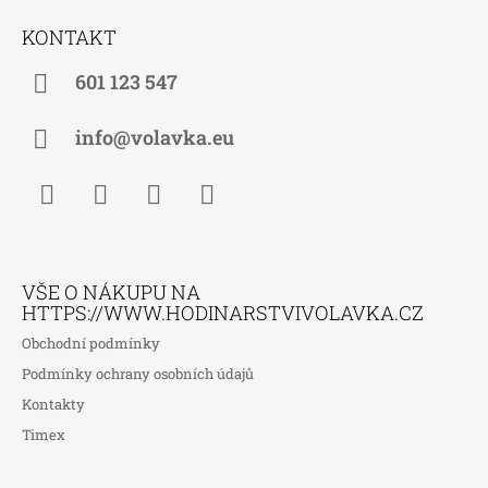
Á
KONTAKT
P
A
601 123 547
T
Í
info@volavka.eu
Facebook
Instagram
WhatsApp
TikTok
VŠE O NÁKUPU NA
HTTPS://WWW.HODINARSTVIVOLAVKA.CZ
Obchodní podmínky
Podmínky ochrany osobních údajů
Kontakty
Timex