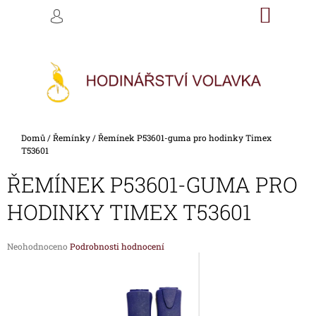
K
Přejít
NÁKU
M
HLEDAT
na
KOŠÍK
O
PŘIHLÁŠENÍ
ZPĚT
ZPĚT
obsah
Š
Í
C
K
O
P
O
Domů
/
Řemínky
/
Řemínek P53601-guma pro hodinky Timex
T
T53601
Ř
ŘEMÍNEK P53601-GUMA PRO
E
B
HODINKY TIMEX T53601
U
J
Průměrné
Neohodnoceno
Podrobnosti hodnocení
E
hodnocení
produktu
T
je
E
0,0
z
N