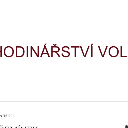
CO POTŘEBUJETE NAJÍT?
HLEDAT
DOPORUČUJEME
x T51931
HODINKY TIMEX IRONMAN
HODINKY TIME
TRIATHLON T5H961
TRIATHLON T5K