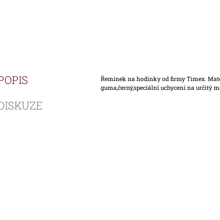
POPIS
Řemínek na hodinky od firmy Timex. Mat
guma,černý,speciální uchycení na určitý 
DISKUZE