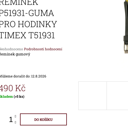
ŘEMÍNEK
1 690 Kč
1 890 Kč
P51931-GUMA
PRO HODINKY
TIMEX T51931
Průměrné
Neohodnoceno
Podrobnosti hodnocení
hodnocení
Řemínek gumový
produktu
e
,0
Můžeme doručit do:
12.8.2026
vězdiček.
490 Kč
Měrná
Skladem
(>5 ks)
ena:
DO KOŠÍKU