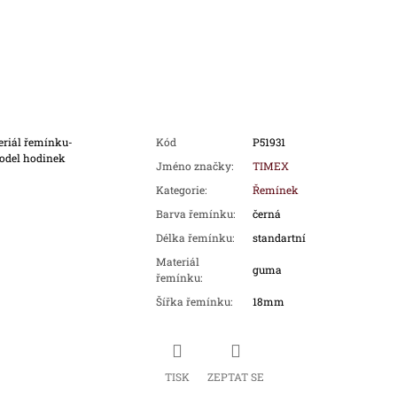
eriál řemínku-
Kód
P51931
model hodinek
Jméno značky
:
TIMEX
Kategorie
:
Řemínek
Barva řemínku
:
černá
Délka řemínku
:
standartní
Materiál
guma
řemínku
:
Šířka řemínku
:
18mm
TISK
ZEPTAT SE