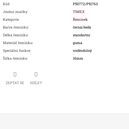
Kód
P50772/P51763
Jméno značky
:
TIMEX
Kategorie
:
Řemínek
Barva řemínku
:
černá/šedá
Délka řemínku
:
standartní
Materiál řemínku
:
guma
Speciální funkce
:
voděodolný
Šířka řemínku
:
16mm
ZEPTAT SE
SDÍLET
Z