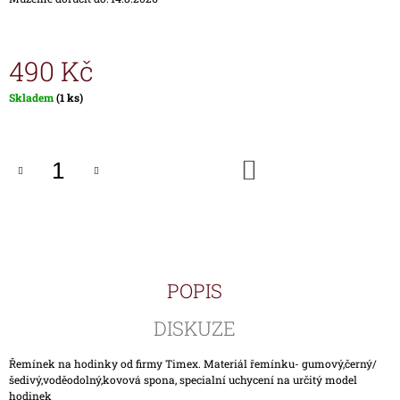
J
E
M
490 Kč
E
Měrná
Skladem
(1 ks)
HODINKY
cena:
TIMEX
IRONMAN
TRIATHLON
DO
T5K588
KOŠÍKU
1
890
Kč
POPIS
DISKUZE
Řemínek na hodinky od firmy Timex. Materiál řemínku- gumový,černý/
šedivý,voděodolný,kovová spona, specialní uchycení na určitý model
hodinek