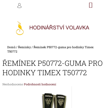
K
Přejít
NÁKU
M
HLEDAT
na
KOŠÍK
O
PŘIHLÁŠENÍ
ZPĚT
ZPĚT
obsah
Š
Í
C
K
O
P
O
Domů
/
Řemínky
/
Řemínek P50772-guma pro hodinky Timex
T
T50772
Ř
ŘEMÍNEK P50772-GUMA PRO
E
B
HODINKY TIMEX T50772
U
J
Průměrné
Neohodnoceno
Podrobnosti hodnocení
E
hodnocení
produktu
T
je
E
0,0
z
N