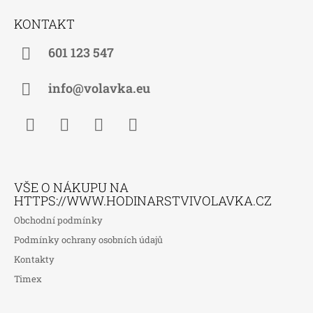
Á
KONTAKT
P
A
601 123 547
T
Í
info@volavka.eu
Facebook
Instagram
WhatsApp
TikTok
VŠE O NÁKUPU NA
HTTPS://WWW.HODINARSTVIVOLAVKA.CZ
Obchodní podmínky
Podmínky ochrany osobních údajů
Kontakty
Timex