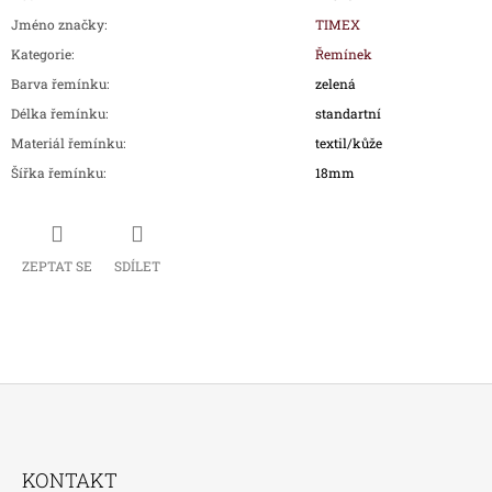
Jméno značky
:
TIMEX
Kategorie
:
Řemínek
Barva řemínku
:
zelená
Délka řemínku
:
standartní
Materiál řemínku
:
textil/kůže
Šířka řemínku
:
18mm
ZEPTAT SE
SDÍLET
Z
Á
KONTAKT