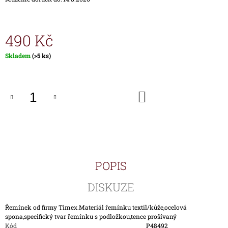
J
E
M
490 Kč
E
Měrná
Skladem
(>5 ks)
ŘEMÍNEK
cena:
P00917-
KOV
PRO
DO
HODINKY
KOŠÍKU
TIMEX
T00917
590
Kč
POPIS
DISKUZE
Řemínek od firmy Timex.Materiál řemínku textil/kůže,ocelová
spona,specifický tvar řemínku s podložkou,tence prošívaný
Kód
P48492