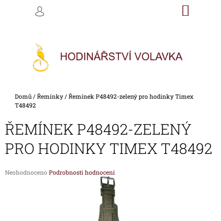
K
Přejít
NÁKU
M
HLEDAT
na
KOŠÍK
O
PŘIHLÁŠENÍ
ZPĚT
ZPĚT
obsah
Š
Í
C
K
O
P
O
Domů
/
Řemínky
/
Řemínek P48492-zelený pro hodinky Timex
T
T48492
Ř
ŘEMÍNEK P48492-ZELENÝ
E
B
PRO HODINKY TIMEX T48492
U
J
Průměrné
Neohodnoceno
Podrobnosti hodnocení
E
hodnocení
produktu
T
je
E
0,0
z
N