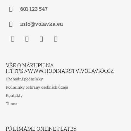
P
A
601 123 547
T
Í
info@volavka.eu
Facebook
Instagram
WhatsApp
TikTok
VŠE O NÁKUPU NA
HTTPS://WWW.HODINARSTVIVOLAVKA.CZ
Obchodní podmínky
Podmínky ochrany osobních údajů
Kontakty
Timex
PŘIJÍMÁME ONLINE PLATBY