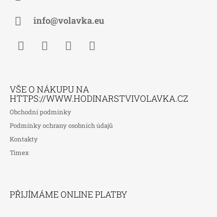
T
Í
info@volavka.eu
Facebook
Instagram
WhatsApp
TikTok
VŠE O NÁKUPU NA
HTTPS://WWW.HODINARSTVIVOLAVKA.CZ
Obchodní podmínky
Podmínky ochrany osobních údajů
Kontakty
Timex
PŘIJÍMÁME ONLINE PLATBY