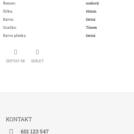
Řemen
:
ocelový
Šířka
:
16mm
Barva
:
černá
Značka
:
Timex
Barva přezky
:
černá
ZEPTAT SE
SDÍLET
Z
Á
KONTAKT
P
A
601 123 547