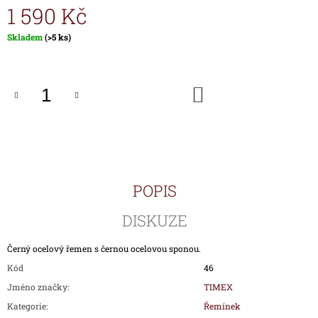
1 590 Kč
J
E
M
Měrná
Skladem
(>5 ks)
cena:
E
HODINKY
DO
TIMEX
KOŠÍKU
IRONMAN
TRIATHLON
T5K588
1
890
Kč
POPIS
DISKUZE
Černý ocelový řemen s černou ocelovou sponou.
Kód
46
Jméno značky
:
TIMEX
Kategorie
:
Řemínek