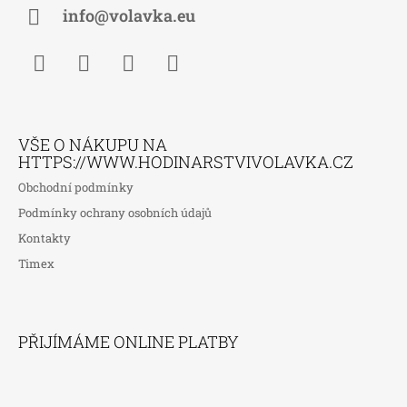
Í
info@volavka.eu
Facebook
Instagram
WhatsApp
TikTok
VŠE O NÁKUPU NA
HTTPS://WWW.HODINARSTVIVOLAVKA.CZ
Obchodní podmínky
Podmínky ochrany osobních údajů
Kontakty
Timex
PŘIJÍMÁME ONLINE PLATBY