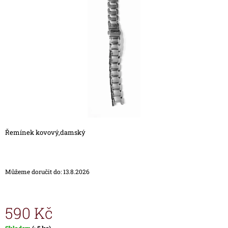
5
A
hvězdiček.
J
Í
T
?
HLEDAT
Řemínek kovový,damský
D
O
Můžeme doručit do:
13.8.2026
P
O
R
U
590 Kč
Č
U
Měrná