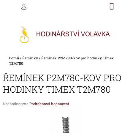
K
Přejít
NÁKU
M
HLEDAT
na
KOŠÍK
O
PŘIHLÁŠENÍ
ZPĚT
ZPĚT
obsah
Š
Í
C
K
O
P
O
Domů
/
Řemínky
/
Řemínek P2M780-kov pro hodinky Timex
T
T2M780
Ř
ŘEMÍNEK P2M780-KOV PRO
E
B
HODINKY TIMEX T2M780
U
J
Průměrné
Neohodnoceno
Podrobnosti hodnocení
E
hodnocení
produktu
T
je
E
0,0
z
N