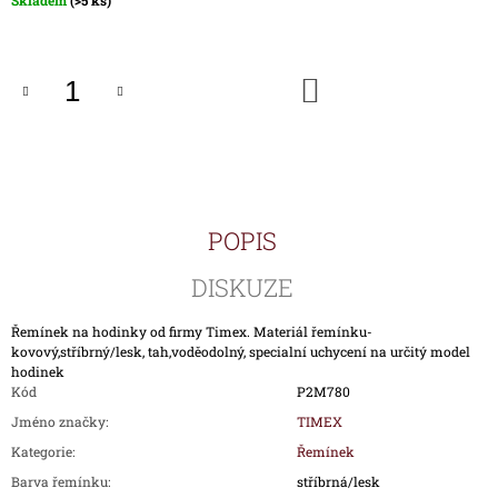
Skladem
(>5 ks)
J
cena:
E
M
E
DO
KOŠÍKU
ŘEMÍNEK
P00917-
KOV
PRO
HODINKY
TIMEX
POPIS
T00917
590
DISKUZE
Kč
Řemínek na hodinky od firmy Timex. Materiál řemínku-
kovový,stříbrný/lesk, tah,voděodolný, specialní uchycení na určitý model
hodinek
Kód
P2M780
Jméno značky
:
TIMEX
Kategorie
:
Řemínek
Barva řemínku
:
stříbrná/lesk