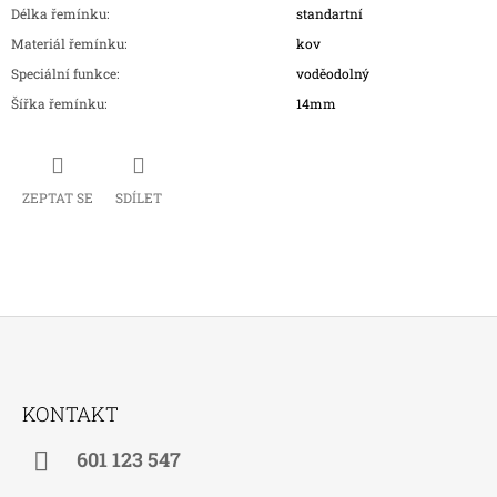
Délka řemínku
:
standartní
Materiál řemínku
:
kov
Speciální funkce
:
voděodolný
Šířka řemínku
:
14mm
ZEPTAT SE
SDÍLET
Z
Á
KONTAKT
P
A
601 123 547
T