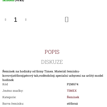
Skladem
(>5 ks)
J
cena:
E
M
E
DO
KOŠÍKU
ŘEMÍNEK
P00917-
KOV
PRO
HODINKY
TIMEX
POPIS
T00917
590
DISKUZE
Kč
Řemínek na hodinky od firmy Timex. Materiál řemínku-
kovový,stříbrný,pérový tah,voděodolný, specialní uchycení na určitý model
hodinek
Kód
P2M674
Jméno značky
:
TIMEX
Kategorie
:
Řemínek
Barva řemínku
:
stříbrná