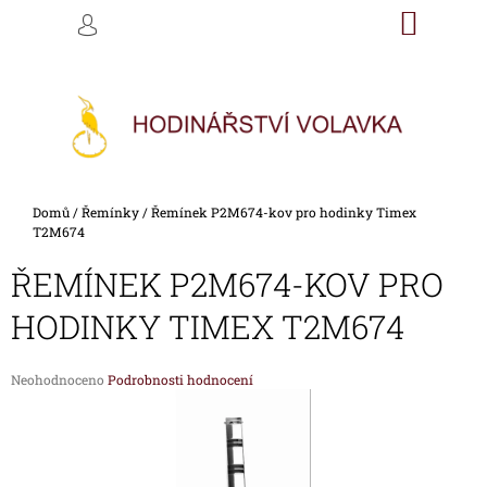
K
Přejít
NÁKU
M
HLEDAT
na
KOŠÍK
O
PŘIHLÁŠENÍ
ZPĚT
ZPĚT
obsah
Š
Í
C
K
O
P
O
Domů
/
Řemínky
/
Řemínek P2M674-kov pro hodinky Timex
T
T2M674
Ř
ŘEMÍNEK P2M674-KOV PRO
E
B
HODINKY TIMEX T2M674
U
J
Průměrné
Neohodnoceno
Podrobnosti hodnocení
E
hodnocení
produktu
T
je
E
0,0
z
N