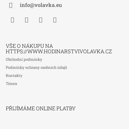
Í
info@volavka.eu
Facebook
Instagram
WhatsApp
TikTok
VŠE O NÁKUPU NA
HTTPS://WWW.HODINARSTVIVOLAVKA.CZ
Obchodní podmínky
Podmínky ochrany osobních údajů
Kontakty
Timex
PŘIJÍMÁME ONLINE PLATBY