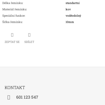
Délka řemínku
:
standartní
Materiál řemínku
:
kov
Speciální funkce
:
voděodolný
Šířka řemínku
:
10mm
ZEPTAT SE
SDÍLET
Z
Á
KONTAKT
P
A
601 123 547
T