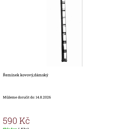
5
A
hvězdiček.
J
Í
T
?
HLEDAT
Řemínek kovový,dámský
D
O
Můžeme doručit do:
14.8.2026
P
O
R
U
590 Kč
Č
U
Měrná