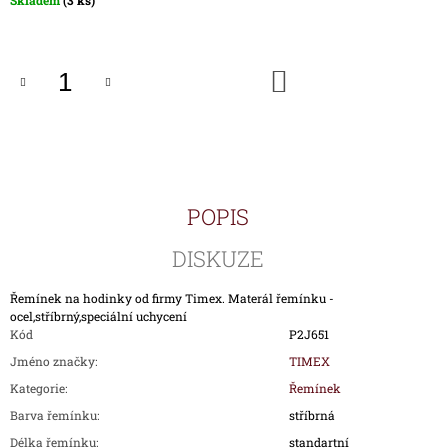
Skladem
(3 ks)
J
cena:
E
M
E
DO
KOŠÍKU
HODINKY
TIMEX
IRONMAN
TRIATHLON
T5H961
POPIS
1
690
Kč
DISKUZE
Řemínek na hodinky od firmy Timex. Materál řemínku -
ocel,stříbrný,speciální uchycení
Kód
P2J651
Jméno značky
:
TIMEX
Kategorie
:
Řemínek
Barva řemínku
:
stříbrná
Délka řemínku
:
standartní