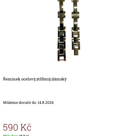
5
A
hvězdiček.
J
Í
T
?
HLEDAT
Řeminek ocelový,stříbrný,dámský
D
O
Můžeme doručit do:
14.8.2026
P
O
R
U
590 Kč
Č
U
Měrná