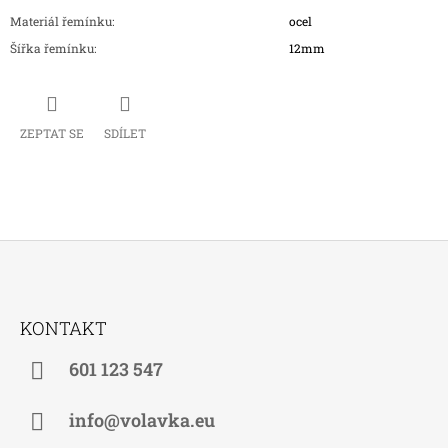
Materiál řemínku
:
ocel
Šířka řemínku
:
12mm
ZEPTAT SE
SDÍLET
Z
Á
KONTAKT
P
A
601 123 547
T
Í
info@volavka.eu