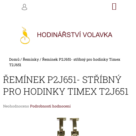
K
Přejít
NÁKU
M
HLEDAT
na
KOŠÍK
O
PŘIHLÁŠENÍ
ZPĚT
ZPĚT
obsah
Š
Í
C
K
O
P
O
Domů
/
Řemínky
/
Řemínek P2J651- stříbný pro hodinky Timex
T
T2J651
Ř
ŘEMÍNEK P2J651- STŘÍBNÝ
E
B
PRO HODINKY TIMEX T2J651
U
J
Průměrné
Neohodnoceno
Podrobnosti hodnocení
E
hodnocení
produktu
T
je
E
0,0
z
N