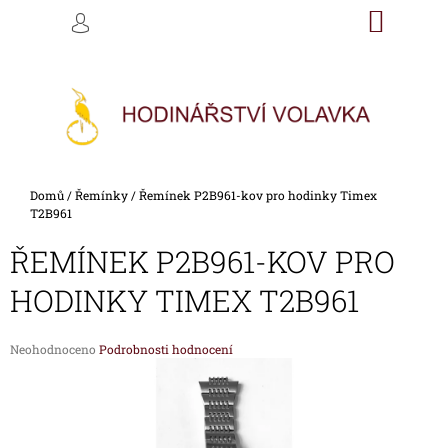
K
Přejít
NÁKU
M
HLEDAT
na
KOŠÍK
O
PŘIHLÁŠENÍ
ZPĚT
ZPĚT
obsah
Š
Í
C
K
O
P
O
Domů
/
Řemínky
/
Řemínek P2B961-kov pro hodinky Timex
T
T2B961
Ř
ŘEMÍNEK P2B961-KOV PRO
E
B
HODINKY TIMEX T2B961
U
J
Průměrné
Neohodnoceno
Podrobnosti hodnocení
E
hodnocení
produktu
T
je
E
0,0
z
N