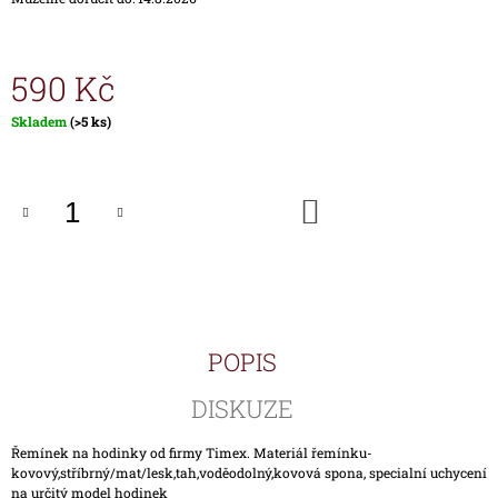
J
E
M
590 Kč
E
Měrná
Skladem
(>5 ks)
HODINKY
cena:
TIMEX
IRONMAN
TRIATHLON
DO
T5H961
KOŠÍKU
1
690
Kč
POPIS
DISKUZE
Řemínek na hodinky od firmy Timex. Materiál řemínku-
kovový,stříbrný/mat/lesk,tah,voděodolný,kovová spona, specialní uchycení
na určitý model hodinek