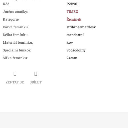
Kód
P2B961
Jméno značky
:
TIMEX
Kategorie
:
Řemínek
Barva řemínku
:
stříbrná/mat/lesk
Délka řemínku
:
standartní
Materiál řemínku
:
kov
Speciální funkce
:
voděodolný
Šířka řemínku
:
24mm
ZEPTAT SE
SDÍLET
Z