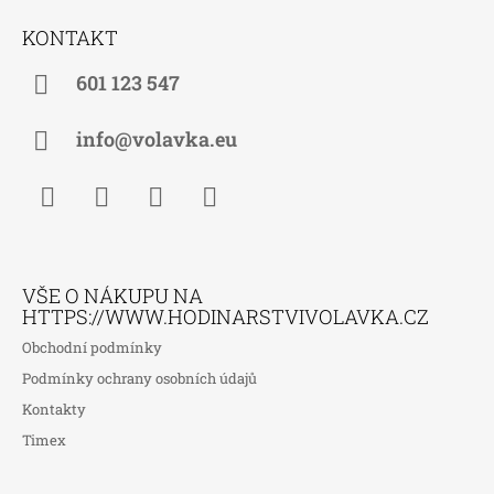
Á
KONTAKT
P
A
601 123 547
T
Í
info@volavka.eu
Facebook
Instagram
WhatsApp
TikTok
VŠE O NÁKUPU NA
HTTPS://WWW.HODINARSTVIVOLAVKA.CZ
Obchodní podmínky
Podmínky ochrany osobních údajů
Kontakty
Timex