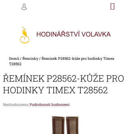
K
Přejít
NÁKU
M
HLEDAT
na
KOŠÍK
O
PŘIHLÁŠENÍ
ZPĚT
ZPĚT
obsah
Š
Í
C
K
O
P
O
Domů
/
Řemínky
/
Řemínek P28562-kůže pro hodinky Timex
T
T28562
Ř
ŘEMÍNEK P28562-KŮŽE PRO
E
B
HODINKY TIMEX T28562
U
J
Průměrné
Neohodnoceno
Podrobnosti hodnocení
E
hodnocení
produktu
T
je
E
0,0
z
N