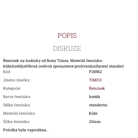
cena:
J
E
M
E
POPIS
HODINKY
TIMEX
DISKUZE
IRONMAN
TRIATHLON
T5H961
Řemínek na hodinky od firmy Timex. Materiál řemínku-
1
kůže,hnědý,stříbrná ocelová spona,tence prošívaný,uchycení standart
690
Kód
P28562
Kč
Jméno značky
:
TIMEX
Kategorie
:
Řemínek
Barva řemínku
:
hnědá
Délka řemínku
:
standartní
Materiál řemínku
:
kůže
Šířka řemínku
:
20mm
Položka byla vyprodána…