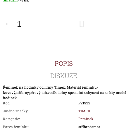
Skladem
(>5 ks)
J
cena:
E
M
E
DO
KOŠÍKU
ŘEMÍNEK
P00917-
KOV
PRO
HODINKY
TIMEX
POPIS
T00917
590
DISKUZE
Kč
Řemínek na hodinky od firmy Timex. Materiál řemínku-
kovový,stříbrný,pérový tah,voděodolný, specialní uchycení na určitý model
hodinek
Kód
P21922
Jméno značky
:
TIMEX
Kategorie
:
Řemínek
Barva řemínku
:
stříbrná/mat