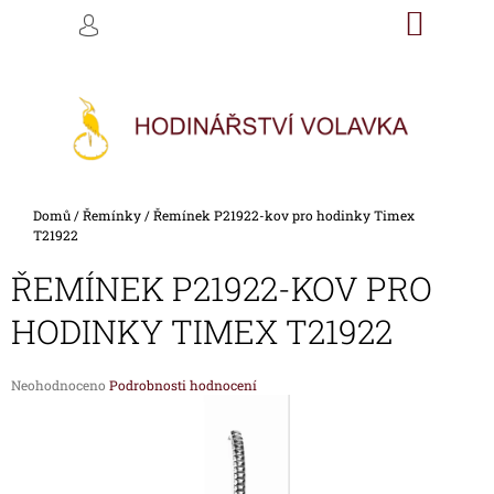
K
Přejít
NÁKU
M
HLEDAT
na
KOŠÍK
O
PŘIHLÁŠENÍ
ZPĚT
ZPĚT
obsah
Š
Í
C
K
O
P
O
Domů
/
Řemínky
/
Řemínek P21922-kov pro hodinky Timex
T
T21922
Ř
ŘEMÍNEK P21922-KOV PRO
E
B
HODINKY TIMEX T21922
U
J
Průměrné
Neohodnoceno
Podrobnosti hodnocení
E
hodnocení
produktu
T
je
E
0,0
z
N