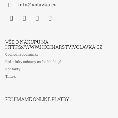
Í
info@volavka.eu
Facebook
Instagram
WhatsApp
TikTok
VŠE O NÁKUPU NA
HTTPS://WWW.HODINARSTVIVOLAVKA.CZ
Obchodní podmínky
Podmínky ochrany osobních údajů
Kontakty
Timex
PŘIJÍMÁME ONLINE PLATBY