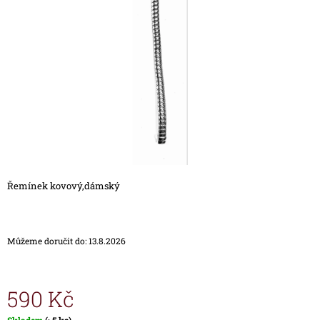
5
A
hvězdiček.
J
Í
T
?
HLEDAT
Řemínek kovový,dámský
D
O
Můžeme doručit do:
13.8.2026
P
O
R
U
590 Kč
Č
U
Měrná