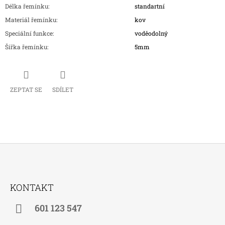
Délka řemínku
:
standartní
Materiál řemínku
:
kov
Speciální funkce
:
voděodolný
Šířka řemínku
:
5mm
ZEPTAT SE
SDÍLET
Z
Á
KONTAKT
P
A
601 123 547
T