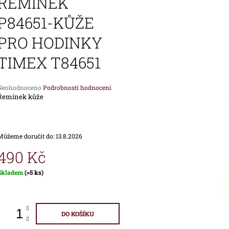
ŘEMINEK
1 690 Kč
1 890 Kč
P84651-KŮŽE
PRO HODINKY
TIMEX T84651
Průměrné
Neohodnoceno
Podrobnosti hodnocení
hodnocení
Řemínek kůže
produktu
e
,0
Můžeme doručit do:
13.8.2026
vězdiček.
490 Kč
Měrná
Skladem
(>5 ks)
ena:
DO KOŠÍKU