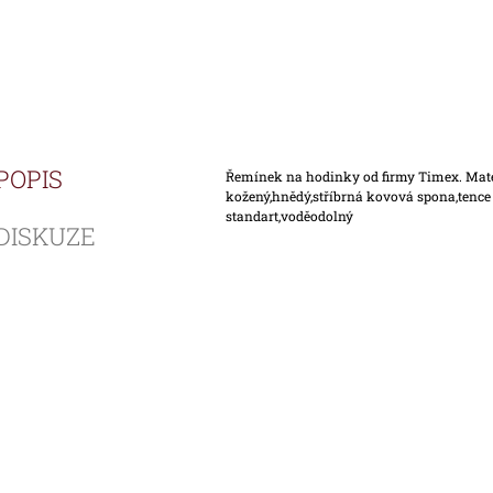
POPIS
Řemínek na hodinky od firmy Timex. Mat
kožený,hnědý,stříbrná kovová spona,tence
standart,voděodolný
DISKUZE