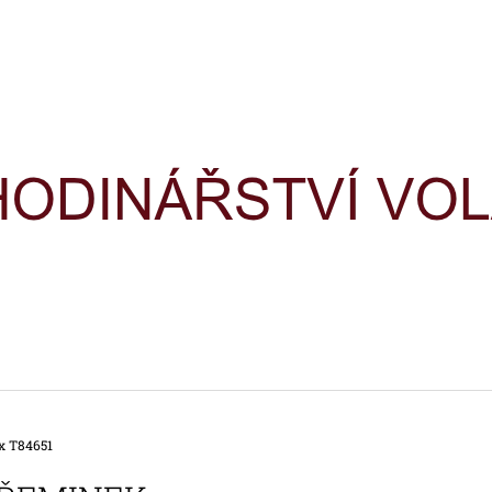
CO POTŘEBUJETE NAJÍT?
HLEDAT
DOPORUČUJEME
x T84651
HODINKY TIMEX IRONMAN
HODINKY TIME
TRIATHLON T5H961
TRIATHLON T5K