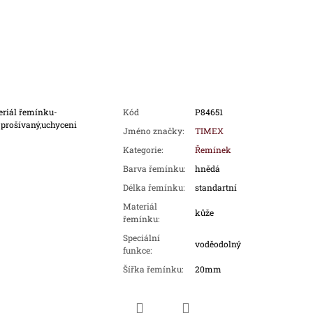
eriál řemínku-
Kód
P84651
 prošívaný,uchyceni
Jméno značky
:
TIMEX
Kategorie
:
Řemínek
Barva řemínku
:
hnědá
Délka řemínku
:
standartní
Materiál
kůže
řemínku
:
Speciální
voděodolný
funkce
:
Šířka řemínku
:
20mm