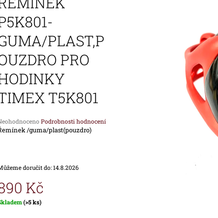
ŘEMÍNEK
1 690 Kč
1 890 Kč
P5K801-
GUMA/PLAST,P
OUZDRO PRO
HODINKY
TIMEX T5K801
Průměrné
Neohodnoceno
Podrobnosti hodnocení
hodnocení
Řemínek /guma/plast(pouzdro)
produktu
e
,0
Můžeme doručit do:
14.8.2026
vězdiček.
890 Kč
Měrná
Skladem
(>5 ks)
ena: