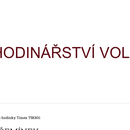
CO POTŘEBUJETE NAJÍT?
HLEDAT
DOPORUČUJEME
o hodinky Timex T5K801
HODINKY TIMEX IRONMAN
HODINKY TIME
TRIATHLON T5H961
TRIATHLON T5K