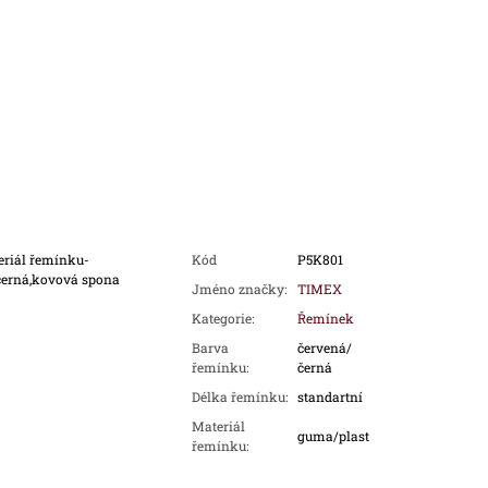
eriál řemínku-
Kód
P5K801
černá,kovová spona
Jméno značky
:
TIMEX
Kategorie
:
Řemínek
Barva
červená/
řemínku
:
černá
Délka řemínku
:
standartní
Materiál
guma/plast
řemínku
: