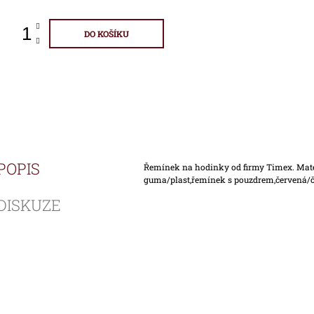
DO KOŠÍKU
POPIS
Řemínek na hodinky od firmy Timex. Mat
guma/plast,řemínek s pouzdrem,červená/
DISKUZE