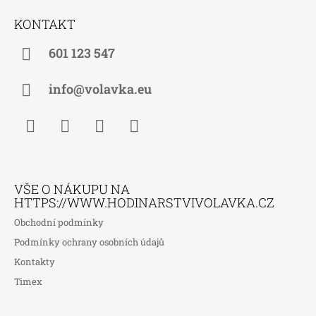
Á
KONTAKT
P
A
601 123 547
T
Í
info@volavka.eu
Facebook
Instagram
WhatsApp
TikTok
VŠE O NÁKUPU NA
HTTPS://WWW.HODINARSTVIVOLAVKA.CZ
Obchodní podmínky
Podmínky ochrany osobních údajů
Kontakty
Timex