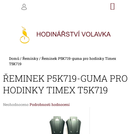
K
Přejít
NÁKU
M
HLEDAT
na
KOŠÍK
O
PŘIHLÁŠENÍ
ZPĚT
ZPĚT
obsah
Š
Í
C
K
O
P
O
Domů
/
Řemínky
/
Řeminek P5K719-guma pro hodinky Timex
T
T5K719
Ř
ŘEMINEK P5K719-GUMA PRO
E
B
HODINKY TIMEX T5K719
U
J
Průměrné
Neohodnoceno
Podrobnosti hodnocení
E
hodnocení
produktu
T
je
E
0,0
z
N