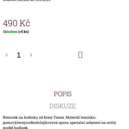
J
E
M
490 Kč
E
Měrná
Skladem
(>5 ks)
HODINKY
cena:
TIMEX
IRONMAN
TRIATHLON
DO
T5K588
KOŠÍKU
1
890
Kč
POPIS
DISKUZE
Řemínek na hodinky od firmy Timex. Materiál řemínku-
gumový,černý,voděodolný,kovová spona, specialní uchycení na určitý
model hodinek