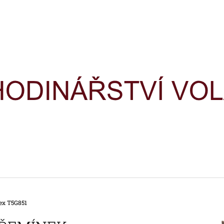
CO POTŘEBUJETE NAJÍT?
HLEDAT
DOPORUČUJEME
ex T5G851
HODINKY TIMEX IRONMAN
HODINKY TIME
TRIATHLON T5H961
TRIATHLON T5K