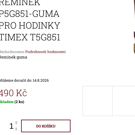
ŘEMÍNEK
1 690 Kč
1 890 Kč
P5G851-GUMA
PRO HODINKY
TIMEX T5G851
Průměrné
Neohodnoceno
Podrobnosti hodnocení
hodnocení
Řemínek guma
produktu
e
,0
Můžeme doručit do:
14.8.2026
vězdiček.
490 Kč
Měrná
Skladem
(2 ks)
ena:
DO KOŠÍKU