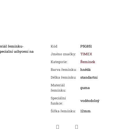
eriál řemínku-
Kód
P5G851
ecialní uchycení na
Jméno značky
:
TIMEX
Kategorie
:
Řemínek
Barva řemínku
:
hnědá
Délka řemínku
:
standartní
Materiál
guma
řemínku
:
Speciální
voděodolný
funkce
:
Šířka řemínku
:
12mm