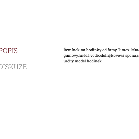
POPIS
Řemínek na hodinky od firmy Timex. Mat
gumový,hnědá,voděodolný,kovová spona,sp
určitý model hodinek
DISKUZE