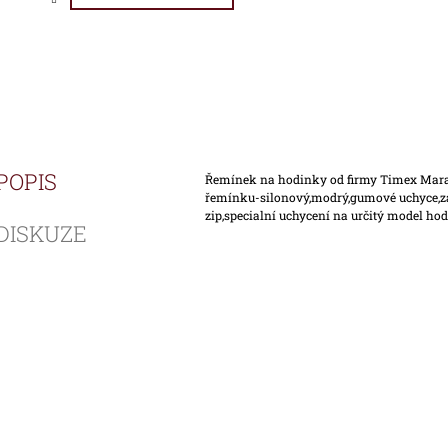
POPIS
Řemínek na hodinky od firmy Timex Mara
řemínku-silonový,modrý,gumové uchyce,z
zip,specialní uchycení na určitý model ho
DISKUZE