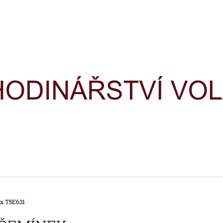
CO POTŘEBUJETE NAJÍT?
HLEDAT
DOPORUČUJEME
x T5E631
HODINKY TIMEX IRONMAN
HODINKY TIME
TRIATHLON T5H961
TRIATHLON T5K