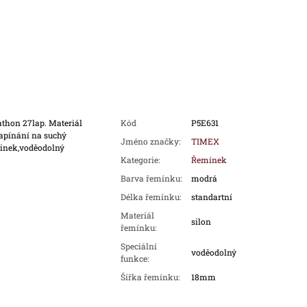
thon 27lap. Materiál
Kód
P5E631
apínání na suchý
Jméno značky
:
TIMEX
dinek,voděodolný
Kategorie
:
Řemínek
Barva řemínku
:
modrá
Délka řemínku
:
standartní
Materiál
silon
řemínku
:
Speciální
voděodolný
funkce
:
Šířka řemínku
:
18mm