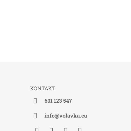
Z
Á
KONTAKT
P
A
601 123 547
T
Í
info@volavka.eu