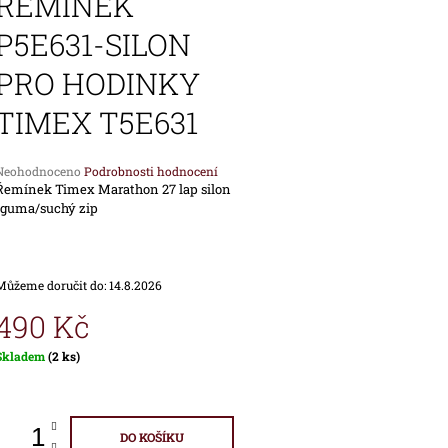
ŘEMÍNEK
1 690 Kč
1 890 Kč
P5E631-SILON
PRO HODINKY
TIMEX T5E631
Průměrné
Neohodnoceno
Podrobnosti hodnocení
hodnocení
Řemínek Timex Marathon 27 lap silon
produktu
/guma/suchý zip
e
,0
Můžeme doručit do:
14.8.2026
vězdiček.
490 Kč
Měrná
Skladem
(2 ks)
ena:
DO KOŠÍKU