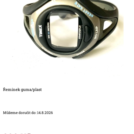
0,0
A
z
J
5
hvězdiček.
Í
T
?
HLEDAT
Řemínek guma/plast
D
O
P
O
Můžeme doručit do:
14.8.2026
R
U
Č
U