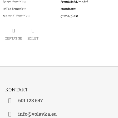
Barva řemínku
:
černá/šedá/modrá
Délka řemínku
:
standartní
Materiál řemínku
:
guma/plast
ZEPTAT SE
SDÍLET
Z
Á
KONTAKT
P
A
601 123 547
T
Í
info@volavka.eu