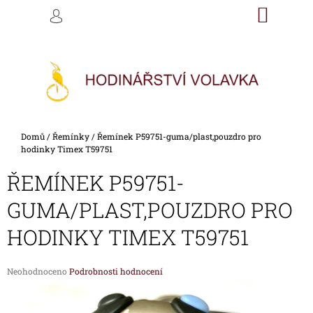
K
Přejít
NÁKU
M
HLEDAT
na
KOŠÍK
O
PŘIHLÁŠENÍ
ZPĚT
ZPĚT
obsah
Š
Í
C
K
O
P
O
Domů
/
Řemínky
/
Řemínek P59751-guma/plast,pouzdro pro
T
hodinky Timex T59751
Ř
ŘEMÍNEK P59751-
E
B
GUMA/PLAST,POUZDRO PRO
U
HODINKY TIMEX T59751
J
E
Průměrné
T
Neohodnoceno
Podrobnosti hodnocení
hodnocení
E
produktu
N
je