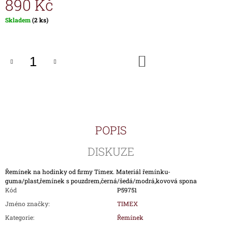
890 Kč
J
E
Měrná
Skladem
(2 ks)
M
cena:
E
DO
HODINKY
KOŠÍKU
TIMEX
IRONMAN
TRIATHLON
T5K588
1
890
Kč
POPIS
DISKUZE
Řemínek na hodinky od firmy Timex. Materiál řemínku-
guma/plast,řemínek s pouzdrem,černá/šedá/modrá,kovová spona
Kód
P59751
Jméno značky
:
TIMEX
Kategorie
:
Řemínek