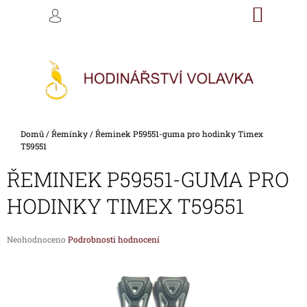
K
Přejít
NÁKU
M
HLEDAT
na
KOŠÍK
O
PŘIHLÁŠENÍ
ZPĚT
ZPĚT
obsah
Š
Í
C
K
O
P
O
Domů
/
Řemínky
/
Řeminek P59551-guma pro hodinky Timex
T
T59551
Ř
ŘEMINEK P59551-GUMA PRO
E
B
HODINKY TIMEX T59551
U
J
Průměrné
Neohodnoceno
Podrobnosti hodnocení
E
hodnocení
produktu
T
je
E
0,0
z
N