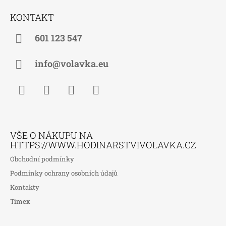
Á
KONTAKT
P
A
601 123 547
T
Í
info@volavka.eu
Facebook
Instagram
WhatsApp
TikTok
VŠE O NÁKUPU NA
HTTPS://WWW.HODINARSTVIVOLAVKA.CZ
Obchodní podmínky
Podmínky ochrany osobních údajů
Kontakty
Timex