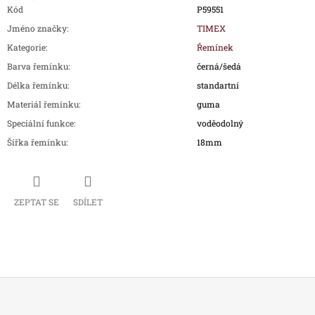
Kód
P59551
Jméno značky
:
TIMEX
Kategorie
:
Řemínek
Barva řemínku
:
černá/šedá
Délka řemínku
:
standartní
Materiál řemínku
:
guma
Speciální funkce
:
voděodolný
Šířka řemínku
:
18mm
ZEPTAT SE
SDÍLET
Z