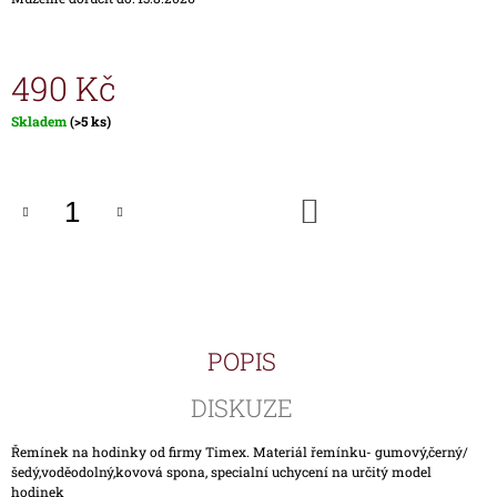
J
E
M
490 Kč
E
Měrná
Skladem
(>5 ks)
HODINKY
cena:
TIMEX
IRONMAN
TRIATHLON
DO
T5H961
KOŠÍKU
1
690
Kč
POPIS
DISKUZE
Řemínek na hodinky od firmy Timex. Materiál řemínku- gumový,černý/
šedý,voděodolný,kovová spona, specialní uchycení na určitý model
hodinek