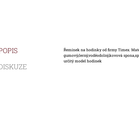
POPIS
Řemínek na hodinky od firmy Timex. Mat
gumový,černý,voděodolný,kovová spona,sp
určitý model hodinek
DISKUZE