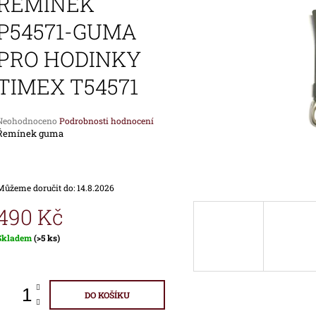
ŘEMÍNEK
1 690 Kč
1 890 Kč
P54571-GUMA
PRO HODINKY
TIMEX T54571
Průměrné
Neohodnoceno
Podrobnosti hodnocení
hodnocení
Řemínek guma
produktu
e
,0
Můžeme doručit do:
14.8.2026
vězdiček.
490 Kč
Měrná
Skladem
(>5 ks)
ena:
DO KOŠÍKU