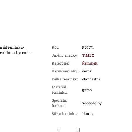
eriál řemínku-
Kód
P54571
ecialní uchycení na
Jméno značky
:
TIMEX
Kategorie
:
Řemínek
Barva řemínku
:
černá
Délka řemínku
:
standartní
Materiál
guma
řemínku
:
Speciální
voděodolný
funkce
:
Šířka řemínku
:
16mm