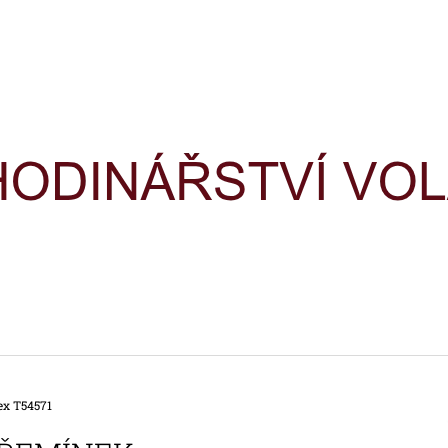
CO POTŘEBUJETE NAJÍT?
HLEDAT
DOPORUČUJEME
x T54571
HODINKY TIMEX IRONMAN
HODINKY TIME
TRIATHLON T5H961
TRIATHLON T5K