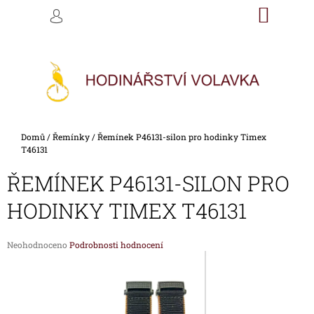
K
Přejít
NÁKU
M
HLEDAT
na
KOŠÍK
O
PŘIHLÁŠENÍ
ZPĚT
ZPĚT
obsah
Š
Í
C
K
O
P
O
Domů
/
Řemínky
/
Řemínek P46131-silon pro hodinky Timex
T
T46131
Ř
ŘEMÍNEK P46131-SILON PRO
E
B
HODINKY TIMEX T46131
U
J
Průměrné
Neohodnoceno
Podrobnosti hodnocení
E
hodnocení
produktu
T
je
E
0,0
z
N