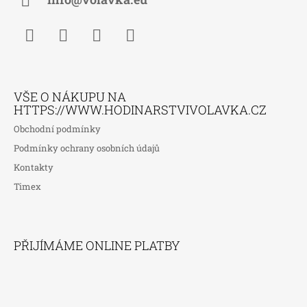
Í
Facebook
Instagram
WhatsApp
TikTok
VŠE O NÁKUPU NA
HTTPS://WWW.HODINARSTVIVOLAVKA.CZ
Obchodní podmínky
Podmínky ochrany osobních údajů
Kontakty
Timex
PŘIJÍMÁME ONLINE PLATBY