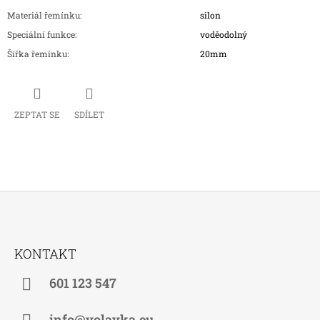
Materiál řemínku
:
silon
Speciální funkce
:
voděodolný
Šířka řemínku
:
20mm
ZEPTAT SE
SDÍLET
Z
Á
KONTAKT
P
A
601 123 547
T
info@volavka.eu