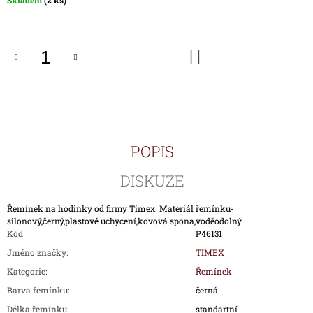
Skladem
(2 ks)
J
cena:
E
M
E
DO
KOŠÍKU
HODINKY
TIMEX
IRONMAN
TRIATHLON
T5H961
POPIS
1
690
Kč
DISKUZE
Řemínek na hodinky od firmy Timex. Materiál řemínku-
silonový,černý,plastové uchycení,kovová spona,voděodolný
Kód
P46131
Jméno značky
:
TIMEX
Kategorie
:
Řemínek
Barva řemínku
:
černá
Délka řemínku
:
standartní