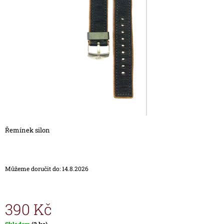
5
A
hvězdiček.
J
Í
T
?
HLEDAT
Řemínek silon
D
O
Můžeme doručit do:
14.8.2026
P
O
R
U
390 Kč
Č
U
Měrná