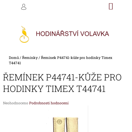
K
Přejít
NÁKU
M
HLEDAT
na
KOŠÍK
O
PŘIHLÁŠENÍ
ZPĚT
ZPĚT
obsah
Š
Í
C
K
O
P
O
Domů
/
Řemínky
/
Řemínek P44741-kůže pro hodinky Timex
T
T44741
Ř
ŘEMÍNEK P44741-KŮŽE PRO
E
B
HODINKY TIMEX T44741
U
J
Průměrné
Neohodnoceno
Podrobnosti hodnocení
E
hodnocení
produktu
T
je
E
0,0
z
N