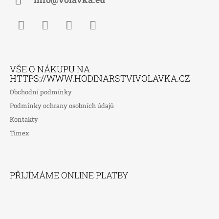
Í
Facebook
Instagram
WhatsApp
TikTok
VŠE O NÁKUPU NA
HTTPS://WWW.HODINARSTVIVOLAVKA.CZ
Obchodní podmínky
Podmínky ochrany osobních údajů
Kontakty
Timex
PŘIJÍMÁME ONLINE PLATBY