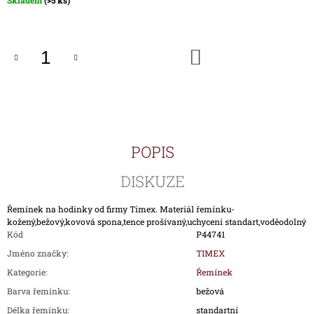
Skladem
(>5 ks)
J
cena:
E
M
E
DO
KOŠÍKU
HODINKY
TIMEX
IRONMAN
TRIATHLON
T5H961
POPIS
1
690
Kč
DISKUZE
Řemínek na hodinky od firmy Timex. Materiál řemínku-
kožený,bežový,kovová spona,tence prošívaný,uchyceni standart,voděodolný
Kód
P44741
Jméno značky
:
TIMEX
Kategorie
:
Řemínek
Barva řemínku
:
bežová
Délka řemínku
:
standartní