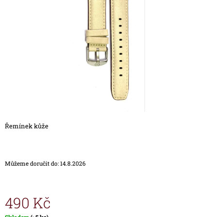
5
A
hvězdiček.
J
Í
T
?
HLEDAT
Řemínek kůže
D
O
Můžeme doručit do:
14.8.2026
P
O
R
U
490 Kč
Č
U
Měrná