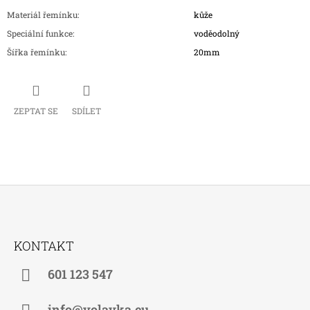
Materiál řemínku
:
kůže
Speciální funkce
:
voděodolný
Šířka řemínku
:
20mm
ZEPTAT SE
SDÍLET
Z
Á
KONTAKT
P
A
601 123 547
T
info@volavka.eu