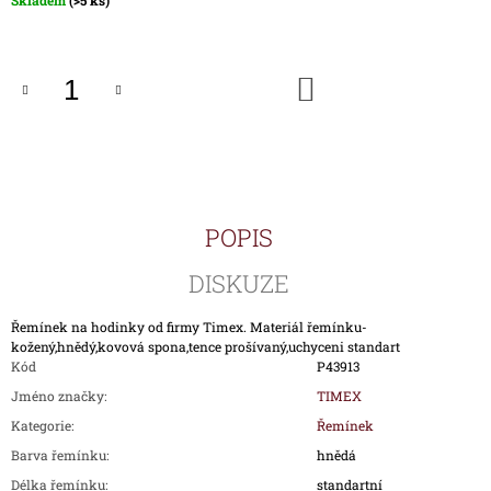
Skladem
(>5 ks)
J
cena:
E
M
E
DO
KOŠÍKU
HODINKY
TIMEX
IRONMAN
TRIATHLON
T5K588
POPIS
1
890
Kč
DISKUZE
Řemínek na hodinky od firmy Timex. Materiál řemínku-
kožený,hnědý,kovová spona,tence prošívaný,uchyceni standart
Kód
P43913
Jméno značky
:
TIMEX
Kategorie
:
Řemínek
Barva řemínku
:
hnědá
Délka řemínku
:
standartní