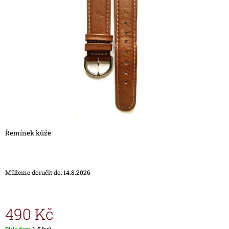
5
A
hvězdiček.
J
Í
T
?
HLEDAT
Řemínek kůže
D
O
Můžeme doručit do:
14.8.2026
P
O
R
U
490 Kč
Č
U
Měrná