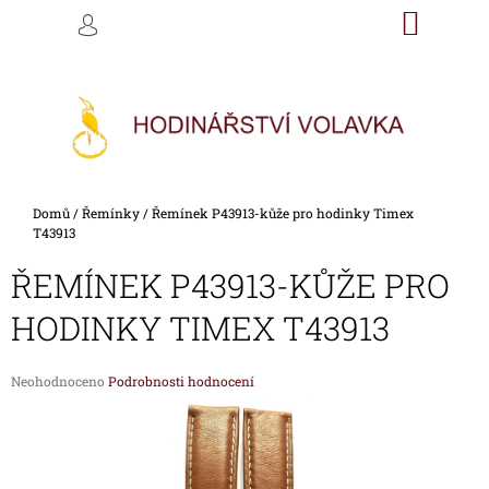
K
Přejít
NÁKU
M
HLEDAT
na
KOŠÍK
O
PŘIHLÁŠENÍ
ZPĚT
ZPĚT
obsah
Š
Í
C
K
O
P
O
Domů
/
Řemínky
/
Řemínek P43913-kůže pro hodinky Timex
T
T43913
Ř
ŘEMÍNEK P43913-KŮŽE PRO
E
B
HODINKY TIMEX T43913
U
J
Průměrné
Neohodnoceno
Podrobnosti hodnocení
E
hodnocení
produktu
T
je
E
0,0
z
N