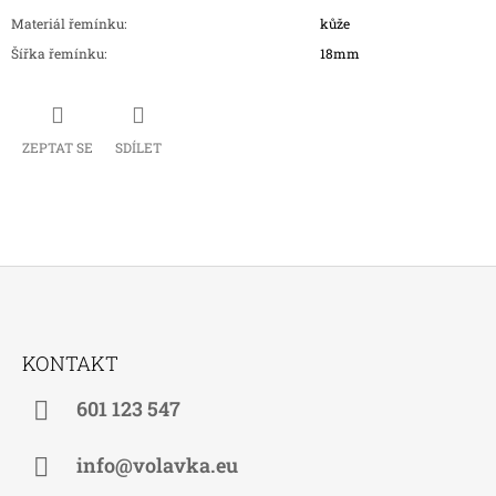
Materiál řemínku
:
kůže
Šířka řemínku
:
18mm
ZEPTAT SE
SDÍLET
Z
Á
KONTAKT
P
A
601 123 547
T
Í
info@volavka.eu