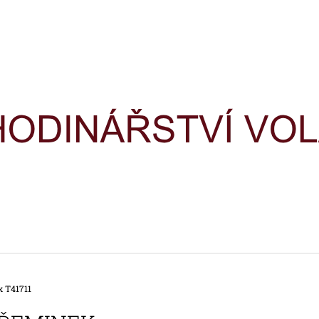
CO POTŘEBUJETE NAJÍT?
HLEDAT
DOPORUČUJEME
x T41711
HODINKY TIMEX IRONMAN
HODINKY TIME
TRIATHLON T5H961
TRIATHLON T5K