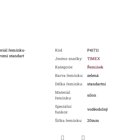
eriál řemínku-
Kód
P41711
cení standart
Jméno značky
:
TIMEX
Kategorie
:
Řemínek
Barva řemínku
:
zelená
Délka řemínku
:
standartní
Materiál
silon
řemínku
:
Speciální
voděodolný
funkce
:
Šířka řemínku
:
20mm