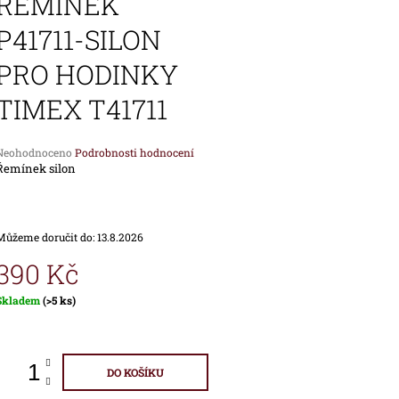
ŘEMINEK
1 690 Kč
1 890 Kč
P41711-SILON
PRO HODINKY
TIMEX T41711
Průměrné
Neohodnoceno
Podrobnosti hodnocení
hodnocení
Řemínek silon
produktu
e
,0
Můžeme doručit do:
13.8.2026
vězdiček.
390 Kč
Měrná
Skladem
(>5 ks)
ena:
DO KOŠÍKU