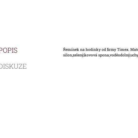
POPIS
Řemínek na hodinky od firmy Timex. Mat
silon,zelený,kovová spona,voděodolný,uchy
DISKUZE