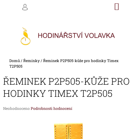
K
Přejít
NÁKU
M
HLEDAT
na
KOŠÍK
O
PŘIHLÁŠENÍ
ZPĚT
ZPĚT
obsah
Š
Í
C
K
O
P
O
Domů
/
Řemínky
/
Řeminek P2P505-kůže pro hodinky Timex
T
T2P505
Ř
ŘEMINEK P2P505-KŮŽE PRO
E
B
HODINKY TIMEX T2P505
U
J
Průměrné
Neohodnoceno
Podrobnosti hodnocení
E
hodnocení
produktu
T
je
E
0,0
z
N