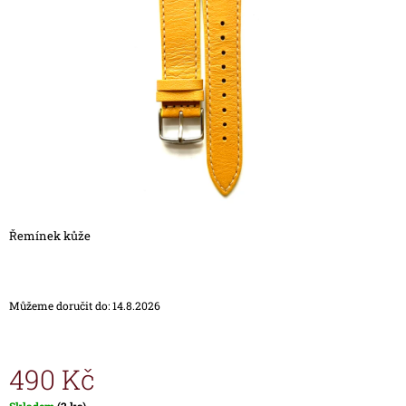
5
A
hvězdiček.
J
Í
T
?
HLEDAT
Řemínek kůže
D
O
Můžeme doručit do:
14.8.2026
P
O
R
U
490 Kč
Č
U
Měrná