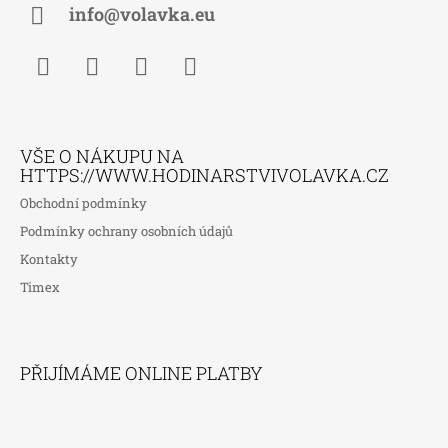
Í
info@volavka.eu
Facebook
Instagram
WhatsApp
TikTok
VŠE O NÁKUPU NA
HTTPS://WWW.HODINARSTVIVOLAVKA.CZ
Obchodní podmínky
Podmínky ochrany osobních údajů
Kontakty
Timex
PŘIJÍMÁME ONLINE PLATBY