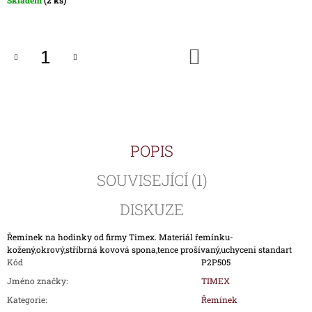
Skladem
(2 ks)
J
cena:
E
M
E
DO
KOŠÍKU
ŘEMÍNEK
P00917-
KOV
PRO
HODINKY
TIMEX
POPIS
T00917
590
SOUVISEJÍCÍ (1)
Kč
DISKUZE
Řemínek na hodinky od firmy Timex. Materiál řemínku-
kožený,okrový,stříbrná kovová spona,tence prošívaný,uchyceni standart
Kód
P2P505
Jméno značky
:
TIMEX
Kategorie
:
Řemínek