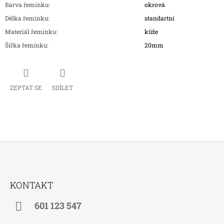
Barva řemínku
:
okrová
Délka řemínku
:
standartní
Materiál řemínku
:
kůže
Šířka řemínku
:
20mm
ZEPTAT SE
SDÍLET
Z
Á
KONTAKT
P
A
601 123 547
T