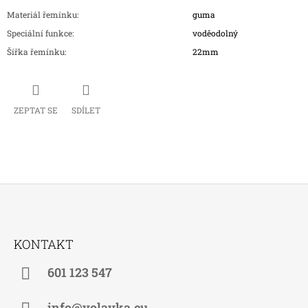
Materiál řemínku
:
guma
Speciální funkce
:
voděodolný
Šířka řemínku
:
22mm
ZEPTAT SE
SDÍLET
Z
Á
KONTAKT
P
A
601 123 547
T
info@volavka.eu