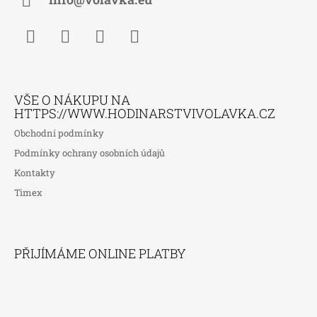
Í
Facebook
Instagram
WhatsApp
TikTok
VŠE O NÁKUPU NA
HTTPS://WWW.HODINARSTVIVOLAVKA.CZ
Obchodní podmínky
Podmínky ochrany osobních údajů
Kontakty
Timex
PŘIJÍMÁME ONLINE PLATBY