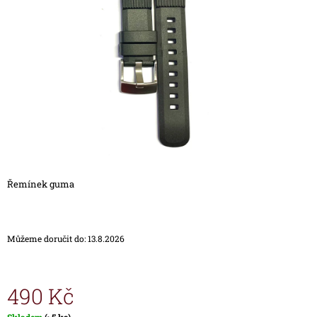
5
A
hvězdiček.
J
Í
T
?
HLEDAT
Řemínek guma
D
O
Můžeme doručit do:
13.8.2026
P
O
R
U
490 Kč
Č
U
Měrná