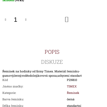
Skladem
(>5 ks)
J
cena:
E
M
E
DO
KOŠÍKU
HODINKY
TIMEX
IRONMAN
TRIATHLON
T5K588
POPIS
1
890
Kč
DISKUZE
Řemínek na hodinky od firmy Timex. Materiál řemínku-
gumový,černý,voděodolný,kovová spona,uchycení standart
Kód
P2N810
Jméno značky
:
TIMEX
Kategorie
:
Řemínek
Barva řemínku
:
černá
Délka řemínku
:
standartní