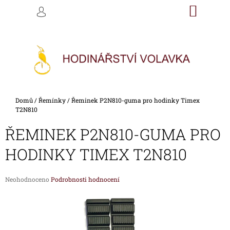
K
Přejít
NÁKU
M
HLEDAT
na
KOŠÍK
O
PŘIHLÁŠENÍ
ZPĚT
ZPĚT
obsah
Š
Í
C
K
O
P
O
Domů
/
Řemínky
/
Řeminek P2N810-guma pro hodinky Timex
T
T2N810
Ř
ŘEMINEK P2N810-GUMA PRO
E
B
HODINKY TIMEX T2N810
U
J
Průměrné
Neohodnoceno
Podrobnosti hodnocení
E
hodnocení
produktu
T
je
E
0,0
z
N