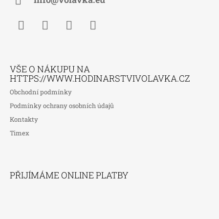
Í
Facebook
Instagram
WhatsApp
TikTok
VŠE O NÁKUPU NA
HTTPS://WWW.HODINARSTVIVOLAVKA.CZ
Obchodní podmínky
Podmínky ochrany osobních údajů
Kontakty
Timex
PŘIJÍMÁME ONLINE PLATBY