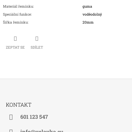
Materiál řemínku
:
guma
Speciální funkce
:
voděodolný
Šířka řemínku
:
20mm
ZEPTAT SE
SDÍLET
Z
Á
KONTAKT
P
A
601 123 547
T
info@volavka.eu