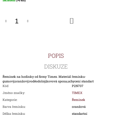
Skladem
(>5 ks)
J
cena:
E
M
E
DO
KOŠÍKU
HODINKY
TIMEX
IRONMAN
TRIATHLON
T5K588
POPIS
1
890
Kč
DISKUZE
Řemínek na hodinky od firmy Timex. Materiál řemínku-
gumový,oranžový,voděodolný,kovová spona,uchycení standart
Kód
P2N707
Jméno značky
:
TIMEX
Kategorie
:
Řemínek
Barva řemínku
:
oranžová
Délka řemínku
:
standartní