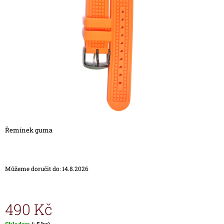
5
A
hvězdiček.
J
Í
T
?
HLEDAT
Řemínek guma
D
O
Můžeme doručit do:
14.8.2026
P
O
R
U
490 Kč
Č
U
Měrná