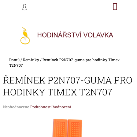
K
Přejít
NÁKU
M
HLEDAT
na
KOŠÍK
O
PŘIHLÁŠENÍ
ZPĚT
ZPĚT
obsah
Š
Í
C
K
O
P
O
Domů
/
Řemínky
/
Řemínek P2N707-guma pro hodinky Timex
T
T2N707
Ř
ŘEMÍNEK P2N707-GUMA PRO
E
B
HODINKY TIMEX T2N707
U
J
Průměrné
Neohodnoceno
Podrobnosti hodnocení
E
hodnocení
produktu
T
je
E
0,0
z
N