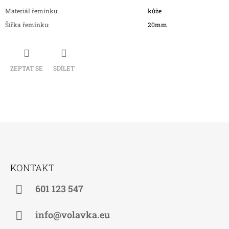
Materiál řemínku
:
kůže
Šířka řemínku
:
20mm
ZEPTAT SE
SDÍLET
Z
Á
KONTAKT
P
A
601 123 547
T
Í
info@volavka.eu