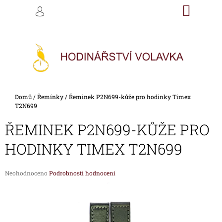
K
Přejít
NÁKU
M
HLEDAT
na
KOŠÍK
O
PŘIHLÁŠENÍ
ZPĚT
ZPĚT
obsah
Š
Í
C
K
O
P
O
Domů
/
Řemínky
/
Řeminek P2N699-kůže pro hodinky Timex
T
T2N699
Ř
ŘEMINEK P2N699-KŮŽE PRO
E
B
HODINKY TIMEX T2N699
U
J
Průměrné
Neohodnoceno
Podrobnosti hodnocení
E
hodnocení
produktu
T
je
E
0,0
z
N