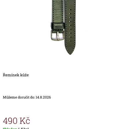
5
A
hvězdiček.
J
Í
T
?
HLEDAT
Řemínek kůže
D
O
Můžeme doručit do:
14.8.2026
P
O
R
U
490 Kč
Č
U
Měrná