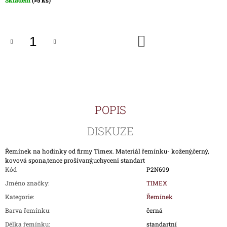
Skladem
(>5 ks)
J
cena:
E
M
E
DO
KOŠÍKU
HODINKY
TIMEX
IRONMAN
TRIATHLON
T5H961
POPIS
1
690
Kč
DISKUZE
Řemínek na hodinky od firmy Timex. Materiál řemínku- kožený,černý,
kovová spona,tence prošívaný,uchyceni standart
Kód
P2N699
Jméno značky
:
TIMEX
Kategorie
:
Řemínek
Barva řemínku
:
černá
Délka řemínku
:
standartní