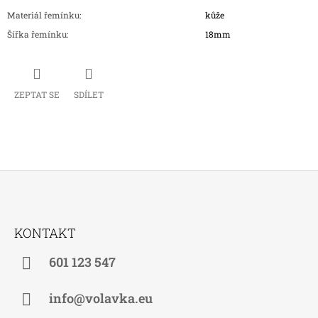
Materiál řemínku
:
kůže
Šířka řemínku
:
18mm
ZEPTAT SE
SDÍLET
Z
Á
KONTAKT
P
A
601 123 547
T
Í
info@volavka.eu