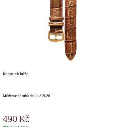
5
A
hvězdiček.
J
Í
T
?
HLEDAT
Řemínek kůže
D
O
Můžeme doručit do:
14.8.2026
P
O
R
U
490 Kč
Č
U
Měrná