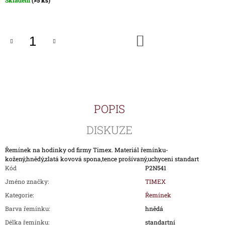
Skladem
(>5 ks)
J
cena:
E
M
E
DO
KOŠÍKU
ŘEMÍNEK
P00917-
KOV
PRO
HODINKY
TIMEX
POPIS
T00917
590
DISKUZE
Kč
Řemínek na hodinky od firmy Timex. Materiál řemínku-
kožený,hnědý,zlatá kovová spona,tence prošívaný,uchyceni standart
Kód
P2N541
Jméno značky
:
TIMEX
Kategorie
:
Řemínek
Barva řemínku
:
hnědá
Délka řemínku
:
standartní