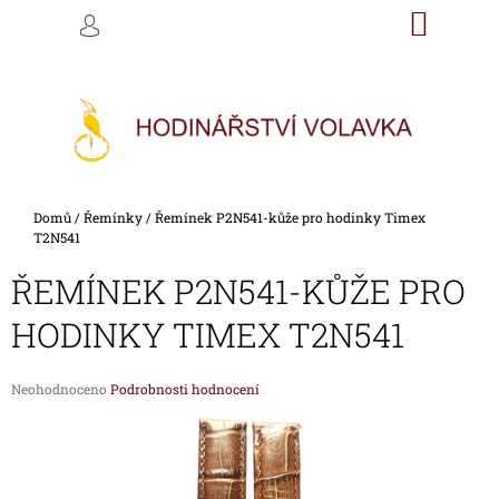
K
Přejít
NÁKU
M
HLEDAT
na
KOŠÍK
O
PŘIHLÁŠENÍ
ZPĚT
ZPĚT
obsah
Š
Í
C
K
O
P
O
Domů
/
Řemínky
/
Řemínek P2N541-kůže pro hodinky Timex
T
T2N541
Ř
ŘEMÍNEK P2N541-KŮŽE PRO
E
B
HODINKY TIMEX T2N541
U
J
Průměrné
Neohodnoceno
Podrobnosti hodnocení
E
hodnocení
produktu
T
je
E
0,0
z
N