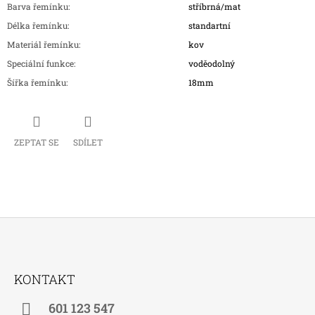
Barva řemínku
:
stříbrná/mat
Délka řemínku
:
standartní
Materiál řemínku
:
kov
Speciální funkce
:
voděodolný
Šířka řemínku
:
18mm
ZEPTAT SE
SDÍLET
Z
Á
KONTAKT
P
A
601 123 547