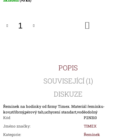
Skladem
(>5 ks)
J
cena:
E
M
E
DO
KOŠÍKU
ŘEMÍNEK
P00917-
KOV
PRO
HODINKY
TIMEX
POPIS
T00917
590
SOUVISEJÍCÍ (1)
Kč
DISKUZE
Řemínek na hodinky od firmy Timex. Materiál řemínku-
kov,stříbrný,pérový tah,uchycení standart,voděodolný
Kód
P2N310
Jméno značky
:
TIMEX
Kategorie
:
Řemínek