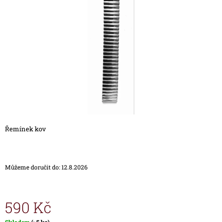
5
A
hvězdiček.
J
Í
T
?
HLEDAT
Řemínek kov
D
O
Můžeme doručit do:
12.8.2026
P
O
R
U
590 Kč
Č
U
Měrná