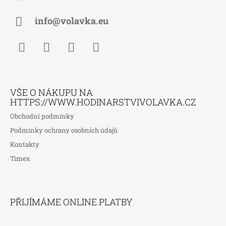
T
Í
info@volavka.eu
Facebook
Instagram
WhatsApp
TikTok
VŠE O NÁKUPU NA
HTTPS://WWW.HODINARSTVIVOLAVKA.CZ
Obchodní podmínky
Podmínky ochrany osobních údajů
Kontakty
Timex
PŘIJÍMÁME ONLINE PLATBY