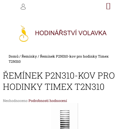
K
Přejít
NÁKU
M
HLEDAT
na
KOŠÍK
O
PŘIHLÁŠENÍ
ZPĚT
ZPĚT
obsah
Š
Í
C
K
O
P
O
Domů
/
Řemínky
/
Řemínek P2N310-kov pro hodinky Timex
T
T2N310
Ř
ŘEMÍNEK P2N310-KOV PRO
E
B
HODINKY TIMEX T2N310
U
J
Průměrné
Neohodnoceno
Podrobnosti hodnocení
E
hodnocení
produktu
T
je
E
0,0
z
N