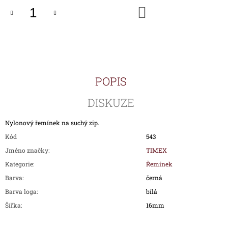
J
DO
KOŠÍKU
E
M
E
HODINKY
TIMEX
IRONMAN
POPIS
TRIATHLON
T5H961
DISKUZE
1
690
Nylonový řemínek na suchý zip.
Kč
Kód
543
Jméno značky
:
TIMEX
Kategorie
:
Řemínek
Barva
:
černá
Barva loga
:
bílá
Šířka
:
16mm