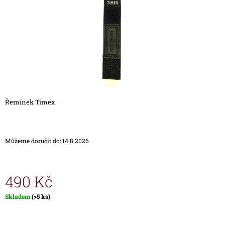
A
J
Í
T
?
Řemínek Timex.
HLEDAT
Můžeme doručit do:
14.8.2026
D
O
P
490 Kč
O
R
Měrná
Skladem
(>5 ks)
U
cena:
Č
U