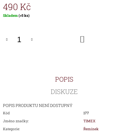
490 Kč
J
E
M
Měrná
Skladem
(>5 ks)
cena:
E
HODINKY
DO
TIMEX
KOŠÍKU
IRONMAN
TRIATHLON
T5H961
1
690
Kč
POPIS
DISKUZE
POPIS PRODUKTU NENÍ DOSTUPNÝ
Kód
177
Jméno značky
:
TIMEX
Kategorie
:
Řemínek