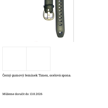
A
J
Í
T
?
HLEDAT
D
Černý gumový řemínek Timex, ocelová spona.
O
P
O
R
Můžeme doručit do:
13.8.2026
U
Č
U