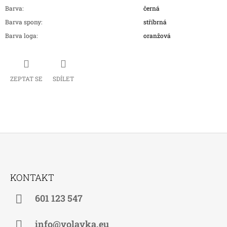
Barva
:
černá
Barva spony
:
stříbrná
Barva loga
:
oranžová
ZEPTAT SE
SDÍLET
Z
Á
KONTAKT
P
A
601 123 547
T
Í
info@volavka.eu