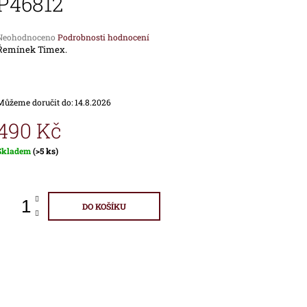
P46812
1 690 Kč
1 890 Kč
Průměrné
Neohodnoceno
Podrobnosti hodnocení
hodnocení
Řemínek Timex.
produktu
e
,0
Můžeme doručit do:
14.8.2026
vězdiček.
490 Kč
Měrná
Skladem
(>5 ks)
ena:
DO KOŠÍKU