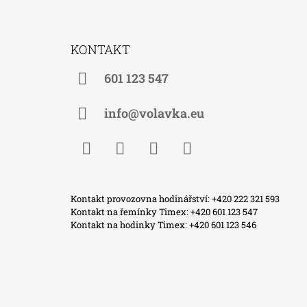
Z
Á
KONTAKT
P
A
601 123 547
T
Í
info@volavka.eu
Facebook
Instagram
WhatsApp
TikTok
Kontakt provozovna hodinářství: +420 222 321 593
Kontakt na řemínky Timex: +420 601 123 547
Kontakt na hodinky Timex: +420 601 123 546