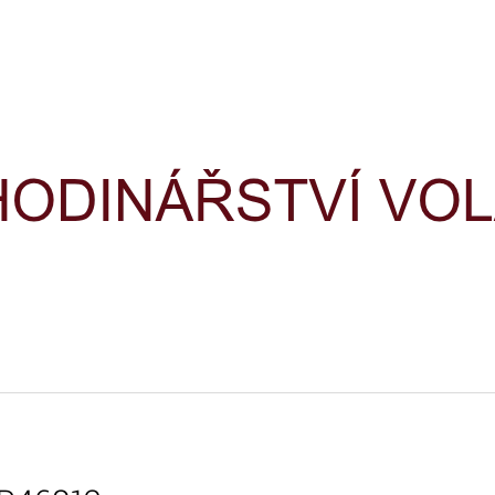
CO POTŘEBUJETE NAJÍT?
HLEDAT
DOPORUČUJEME
HODINKY TIMEX IRONMAN
HODINKY TIME
TRIATHLON T5H961
TRIATHLON T5K