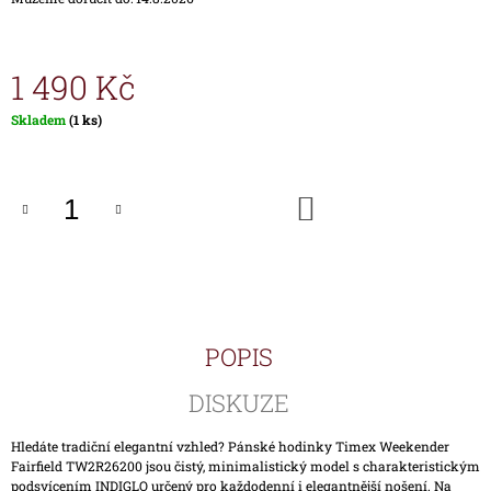
J
E
M
1 490 Kč
E
Měrná
Skladem
(1 ks)
HODINKY
cena:
TIMEX
IRONMAN
TRIATHLON
DO
T5K588
KOŠÍKU
1
890
Kč
POPIS
DISKUZE
Hledáte tradiční elegantní vzhled? Pánské hodinky Timex Weekender
Fairfield TW2R26200 jsou čistý, minimalistický model s charakteristickým
podsvícením INDIGLO určený pro každodenní i elegantnější nošení. Na