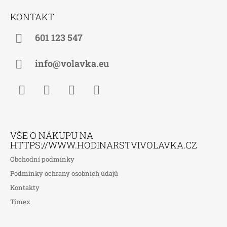
Á
KONTAKT
P
A
601 123 547
T
Í
info@volavka.eu
Facebook
Instagram
WhatsApp
TikTok
VŠE O NÁKUPU NA
HTTPS://WWW.HODINARSTVIVOLAVKA.CZ
Obchodní podmínky
Podmínky ochrany osobních údajů
Kontakty
Timex