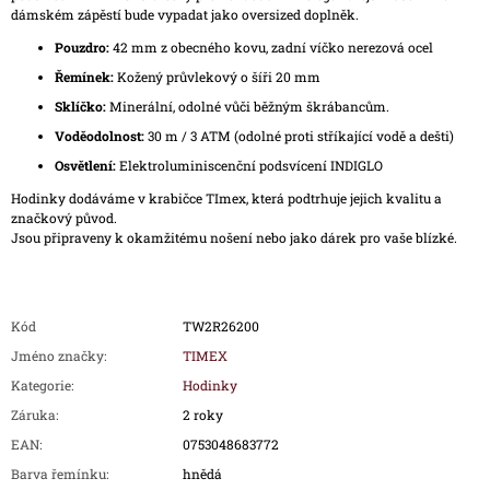
dámském zápěstí bude vypadat jako oversized doplněk.
Pouzdro:
42 mm z obecného kovu, zadní víčko nerezová ocel
Řemínek:
Kožený průvlekový o šíři 20 mm
Sklíčko:
Minerální, odolné vůči běžným škrábancům.
Voděodolnost:
30 m / 3 ATM (odolné proti stříkající vodě a dešti)
Osvětlení:
Elektroluminiscenční podsvícení INDIGLO
Hodinky dodáváme v krabičce TImex, která podtrhuje jejich kvalitu a
značkový původ.
Jsou připraveny k okamžitému nošení nebo jako dárek pro vaše blízké.
Kód
TW2R26200
Jméno značky
:
TIMEX
Kategorie
:
Hodinky
Záruka
:
2 roky
EAN
:
0753048683772
Barva řemínku
:
hnědá