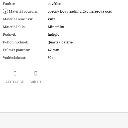
Funkce
:
osvětlení
?
Materiál pouzdra
:
obecný kov / zadní víčko nerezová ocel
Materiál řemínku
:
kůže
Materiál skla
:
Minerální
Podsvit
:
Indiglo
Pohon hodinek
:
Quartz - baterie
Průměr pouzdra
:
42 mm
Voděodolnost
:
30 m
ZEPTAT SE
SDÍLET
Z