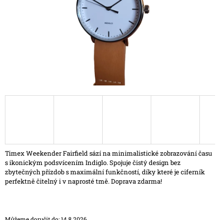
A
J
Í
T
?
HLEDAT
D
Timex Weekender Fairfield sází na minimalistické zobrazování času
O
s ikonickým podsvícením Indiglo. Spojuje čistý design bez
P
zbytečných přízdob s maximální funkčností, díky které je ciferník
O
perfektně čitelný i v naprosté tmě. Doprava zdarma!
R
U
Č
U
Můžeme doručit do:
14.8.2026