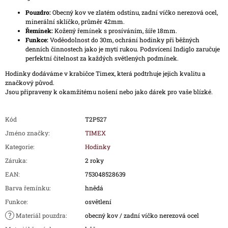
Pouzdro:
Obecný kov ve zlatém odstínu, zadní víčko nerezová ocel,
minerální sklíčko, průměr 42mm.
Řemínek:
Kožený řemínek s prosíváním, šíře 18mm.
Funkce:
Voděodolnost do 30m, ochrání hodinky při běžných
denních činnostech jako je mytí rukou. Podsvícení Indiglo zaručuje
perfektní čitelnost za každých světlených podmínek.
Hodinky dodáváme v krabičce Timex, která podtrhuje jejich kvalitu a
značkový původ.
Jsou připraveny k okamžitému nošení nebo jako dárek pro vaše blízké.
Kód
T2P527
Jméno značky
:
TIMEX
Kategorie
:
Hodinky
Záruka
:
2 roky
EAN
:
753048528639
Barva řemínku
:
hnědá
Funkce
:
osvětlení
?
Materiál pouzdra
:
obecný kov / zadní víčko nerezová ocel