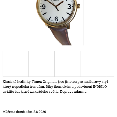
A
J
Í
T
?
HLEDAT
D
Klasické hodinky Timex Originals jsou jistotou pro nadčasový styl,
O
který nepodléhá trendům. Díky ikonickému podsvícení INDIGLO
P
uvidíte čas jasně za každého světla. Doprava zdarma!
O
R
U
Č
Můžeme doručit do:
13.8.2026
U