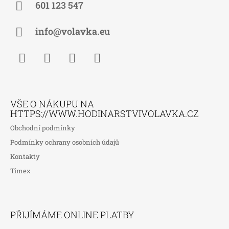
A
601 123 547
T
Í
info@volavka.eu
Facebook
Instagram
WhatsApp
TikTok
VŠE O NÁKUPU NA
HTTPS://WWW.HODINARSTVIVOLAVKA.CZ
Obchodní podmínky
Podmínky ochrany osobních údajů
Kontakty
Timex
PŘIJÍMÁME ONLINE PLATBY