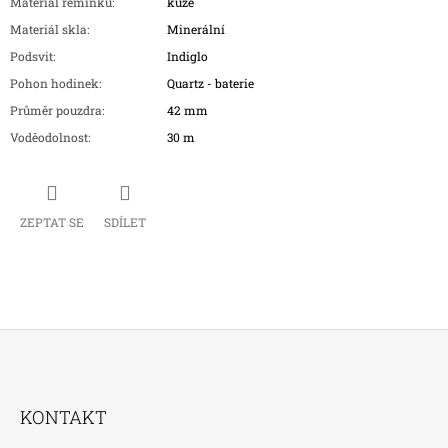
Materiál řemínku
:
kůže
Materiál skla
:
Minerální
Podsvit
:
Indiglo
Pohon hodinek
:
Quartz - baterie
Průměr pouzdra
:
42 mm
Voděodolnost
:
30 m
ZEPTAT SE
SDÍLET
Z
Á
KONTAKT
P