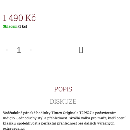
J
E
1 490 Kč
M
E
Měrná
Skladem
(1 ks)
cena:
HODINKY
TIMEX
IRONMAN
DO
TRIATHLON
KOŠÍKU
T5K588
1
890
Kč
POPIS
DISKUZE
Voděodolné pánské hodinky Timex Originals T2P527 s podsvícením
Indiglo. Jednoduchý styl a přehlednost. Skvělá volba pro muže, kteří ocení
klasiku, spolehlivost a perfektní přehlednost bez dalších výrazných
extravagancí.