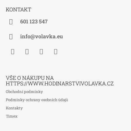
Á
KONTAKT
P
A
601 123 547
T
Í
info@volavka.eu
Facebook
Instagram
WhatsApp
TikTok
VŠE O NÁKUPU NA
HTTPS://WWW.HODINARSTVIVOLAVKA.CZ
Obchodní podmínky
Podmínky ochrany osobních údajů
Kontakty
Timex