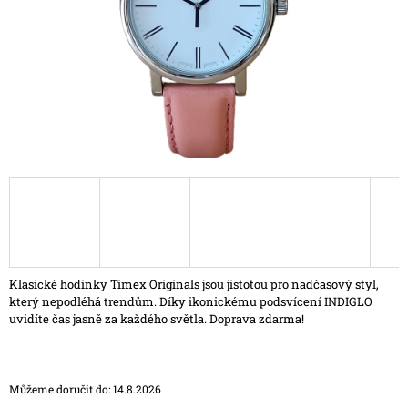
A
J
Í
T
?
HLEDAT
D
Klasické hodinky Timex Originals jsou jistotou pro nadčasový styl,
O
který nepodléhá trendům. Díky ikonickému podsvícení INDIGLO
P
uvidíte čas jasně za každého světla. Doprava zdarma!
O
R
U
Č
Můžeme doručit do:
14.8.2026
U