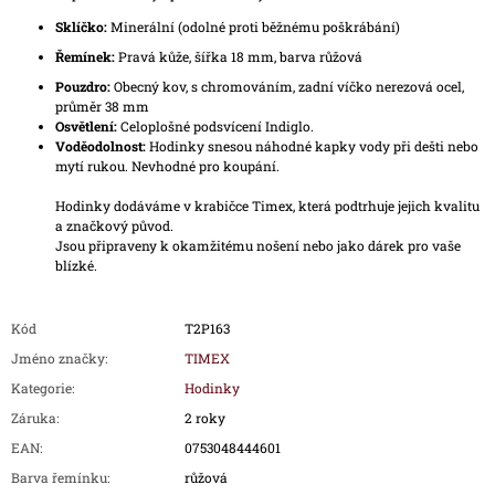
Sklíčko:
Minerální (odolné proti běžnému poškrábání)
Řemínek:
Pravá kůže, šířka 18 mm, barva růžová
Pouzdro:
Obecný kov, s chromováním, zadní víčko nerezová ocel,
průměr 38 mm
Osvětlení:
Celoplošné podsvícení Indiglo.
Voděodolnost:
Hodinky snesou náhodné kapky vody při dešti nebo
mytí rukou. Nevhodné pro koupání.
Hodinky dodáváme v krabičce Timex, která podtrhuje jejich kvalitu
a značkový původ.
Jsou připraveny k okamžitému nošení nebo jako dárek pro vaše
blízké.
Kód
T2P163
Jméno značky
:
TIMEX
Kategorie
:
Hodinky
Záruka
:
2 roky
EAN
:
0753048444601
Barva řemínku
:
růžová