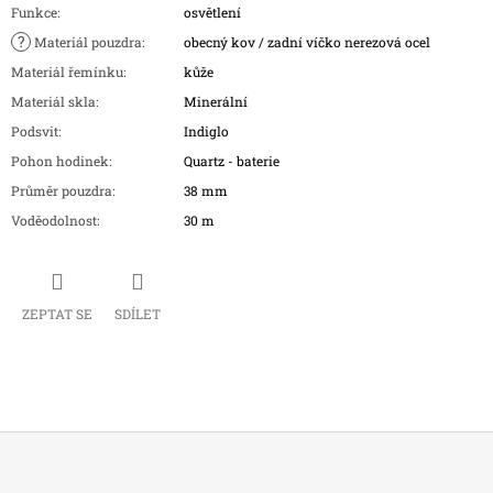
Funkce
:
osvětlení
?
Materiál pouzdra
:
obecný kov / zadní víčko nerezová ocel
Materiál řemínku
:
kůže
Materiál skla
:
Minerální
Podsvit
:
Indiglo
Pohon hodinek
:
Quartz - baterie
Průměr pouzdra
:
38 mm
Voděodolnost
:
30 m
ZEPTAT SE
SDÍLET
Z