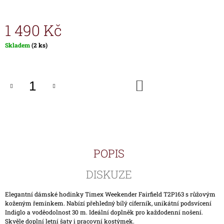
J
E
1 490 Kč
M
E
Měrná
Skladem
(2 ks)
cena:
HODINKY
TIMEX
IRONMAN
DO
TRIATHLON
KOŠÍKU
T5K588
1
890
Kč
POPIS
DISKUZE
Elegantní dámské hodinky Timex Weekender Fairfield T2P163 s růžovým
koženým řemínkem. Nabízí přehledný bílý ciferník, unikátní podsvícení
Indiglo a voděodolnost 30 m. Ideální doplněk pro každodenní nošení.
Skvěle doplní letní šaty i pracovní kostýmek.