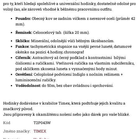
pro ty, kteří hledají spolehlivé a univerzální hodinky, dostatečně odolné pro
volný čas, ale zároveň vhodné k běžnému pracovnímu outfitu.
Pouzdro:
Obecný kov se zadním víčkem z nerezové oceli (průměr 42
mm).
Řemínek:
Celoocelový tah (šířka 20 mm).
Sklíčko:
Minerální, odolnější vůči běžným škrábancům.
Funkce:
tachymetrická stupnice na vnější pevné lunetě, datumové
okénko na pozici 4.hodiny, chronograf
Ciferník:
Antracitový až černý podklad s kontrastními bílými
číslicemi a ručičkami. Vteřinová ručička na vlastním subciferníku,
pod sklíčkem zkosená luneta s vyznačenými body minut.
Osvětlení:
Celoplošné podvícení Indiglo s nočním režimem +
luminiscenční ručičky.
Voděodolnost:
do 50m, bez obav zvládnou i sprchování.
Hodinky dodáváme v krabičce Timex, která podtrhuje jejich kvalitu a
značkový původ.
Jsou připraveny k okamžitému nošení nebo jako dárek pro vaše blízké.
Kód
T2P043W
Jméno značky
:
TIMEX