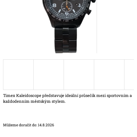
A
J
Í
T
?
HLEDAT
D
Timex Kaleidoscope představuje ideální průsečík mezi sportovním a
O
každodenním městským stylem.
P
O
R
U
Můžeme doručit do:
14.8.2026
Č
U