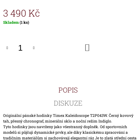
J
3 490 Kč
E
M
E
Měrná
Skladem
(1 ks)
cena:
HODINKY
TIMEX
DO
IRONMAN
KOŠÍKU
TRIATHLON
T5K588
1
890
Kč
POPIS
DISKUZE
Originální pánské hodinky Timex Kaleidoscope T2P043W. Černý kovový
tah, přesný chronograf, minerální sklo a noční režim Indiglo.
Tyto hodinky jsou navrženy jako všestranný doplněk. Od sportovních
modelů si půjčují dynamické prvky, ale díky klasickému zpracování a
tradičním materiálům si zachovávají elegantní ráz Je to zlatá střední cesta