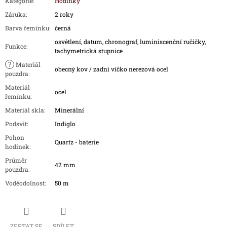
Kategorie
:
Hodinky
Záruka
:
2 roky
Barva řemínku
:
černá
osvětlení, datum, chronograf, luminiscenční ručičky,
Funkce
:
tachymetrická stupnice
?
Materiál
obecný kov / zadní víčko nerezová ocel
pouzdra
:
Materiál
ocel
řemínku
:
Materiál skla
:
Minerální
Podsvit
:
Indiglo
Pohon
Quartz - baterie
hodinek
:
Průměr
42 mm
pouzdra
:
Voděodolnost
:
50 m
ZEPTAT SE
SDÍLET