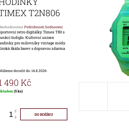
HODINKY
1 690 Kč
1 890 Kč
TIMEX T2N806
Průměrné
Neohodnoceno
Podrobnosti hodnocení
hodnocení
Sportovní retro digitálky Timex T80 s
produktu
funkcí Indiglo. Kultovní unisex
e
hodinky pro milovníky vintage módy.
,0
Široká škála barev s dopravou zdarma
vězdiček.
Můžeme doručit do:
14.8.2026
1 490 Kč
Měrná
Skladem
(5 ks)
ena:
DO KOŠÍKU