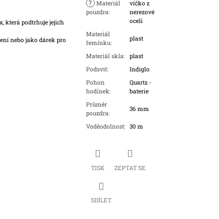
?
Materiál
víčko z
pouzdra
:
nerezové
oceli
která podtrhuje jejich
Materiál
plast
ní nebo jako dárek pro
řemínku
:
Materiál skla
:
plast
Podsvit
:
Indiglo
Pohon
Quartz -
hodinek
:
baterie
Průměr
36 mm
pouzdra
:
Voděodolnost
:
30 m
TISK
ZEPTAT SE
SDÍLET