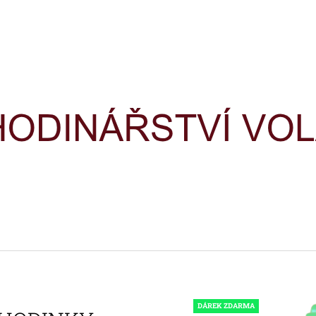
CO POTŘEBUJETE NAJÍT?
HLEDAT
DOPORUČUJEME
HODINKY TIMEX IRONMAN
HODINKY TIME
TRIATHLON T5H961
TRIATHLON T5K
DÁREK ZDARMA