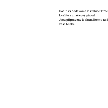
Hodinky dodáváme v krabiče Timex, 
kvalitu a značkový původ.
Jsou připraveny k okamžitému noše
vaše blízké.