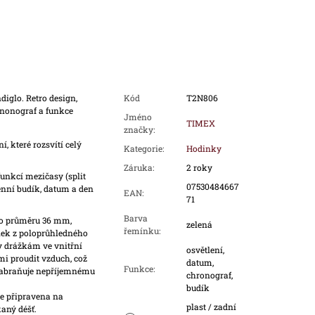
iglo. Retro design,
Kód
T2N806
ononograf a funkce
Jméno
TIMEX
značky
:
 které rozsvítí celý
Kategorie
:
Hodinky
Záruka
:
2 roky
unkcí mezičasy (split
07530484667
enní budík, datum a den
EAN
:
71
Barva
 o průměru 36 mm,
zelená
řemínku
:
nek z poloprůhledného
ky drážkám ve vnitřní
osvětlení,
i proudit vzduch, což
datum,
Funkce
:
 zabraňuje nepříjemnému
chronograf,
budík
e připravena na
plast / zadní
aný déšť.