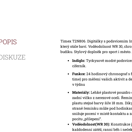
POPIS
Timex T2N806. Digitálky s podsvícením Ind
který stále baví. Voděodolnost WR 30, chr
budíku. Stylový doplněk pro sport i město.
DISKUZE
Indiglo:
Tyrkysově modré podsvícení,
ciferník.
Funkce:
24 hodinový chronograf s f
time) pro měření vašich aktivit a d
v týdnu
Materiály:
Lehké plastové pouzdro
zadní víčko z nerezové oceli. Řemí
plastu stejné barvy šíře 18 mm. Dí
straně řemínku může pod hodinkam
snižuje pocení v místě kontaktu a
pocitu „přilepení“.
Voděodolnost(WR 30):
Konstrukce j
každodenní zátěž, ranní běh i neček