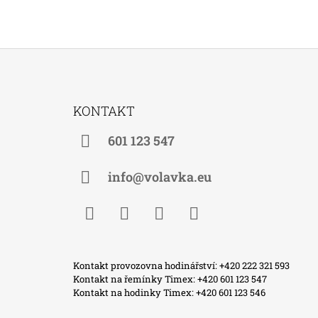
Z
Á
KONTAKT
P
A
601 123 547
T
Í
info@volavka.eu
Facebook
Instagram
WhatsApp
TikTok
Kontakt provozovna hodinářství: +420 222 321 593
Kontakt na řemínky Timex: +420 601 123 547
Kontakt na hodinky Timex: +420 601 123 546