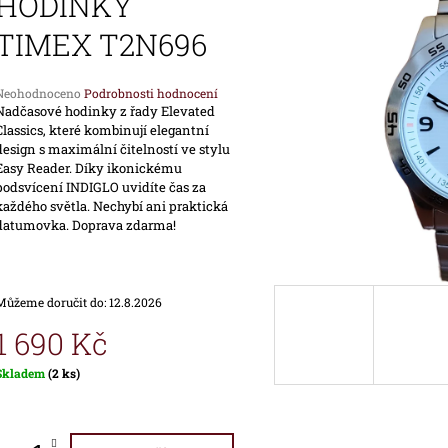
HODINKY
1 690 Kč
1 890 Kč
TIMEX T2N696
Průměrné
Neohodnoceno
Podrobnosti hodnocení
hodnocení
Nadčasové hodinky z řady Elevated
produktu
Classics, které kombinují elegantní
e
design s maximální čitelností ve stylu
,0
Easy Reader. Díky ikonickému
podsvícení INDIGLO uvidíte čas za
každého světla. Nechybí ani praktická
vězdiček.
datumovka. Doprava zdarma!
Můžeme doručit do:
12.8.2026
1 690 Kč
Měrná
Skladem
(2 ks)
ena: