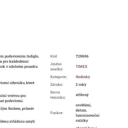
m podsvícením Indiglo,
Kód
T2N696
ba pro každodenní
Jméno
ferník v odolném pouzdru.
TIMEX
značky
:
Kategorie
:
Hodinky
cení ciferníku, které
Záruka
:
2 roky
Barva
stříbrný
ční vrstvou pro
řemínku
:
nat podsvícení.
osvětlení,
klým finišem, průměr
datum,
Funkce
:
luminiscenční
ručičky
lému zvládnou umytí