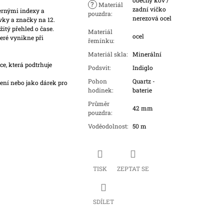
obecný kov /
?
Materiál
zadní víčko
ernými indexy a
pouzdra
:
nerezová ocel
vky a značky na 12.
itý přehled o čase.
Materiál
ocel
eré vynikne při
řemínku
:
Materiál skla
:
Minerální
, která podtrhuje
Podsvit
:
Indiglo
Pohon
Quartz -
ní nebo jako dárek pro
hodinek
:
baterie
Průměr
42 mm
pouzdra
:
Voděodolnost
:
50 m
TISK
ZEPTAT SE
SDÍLET