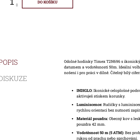
DO KOŠÍKU
POPIS
Odolné hodinky Timex T2N696 s ikonický
datumem a vodotěsností 50m. Ideální vol
nošení i pro práci v dílně. Čitelný bílý ci
DISKUZE
INDIGLO:
Ikonické celoplošné podsví
aktivuješ stiskem korunky.
Luminiscence:
Ručičky s luminiscen
rychlou orientaci bez nutnosti zapí
Materiál pouzdra:
Obecný kov s les
pouzdra 42 mm.
Vodotěsnost 50 m (5 ATM):
Bez prob
rukou od prachu nebo sprchování.