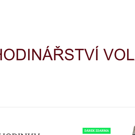
CO POTŘEBUJETE NAJÍT?
HLEDAT
DOPORUČUJEME
HODINKY TIMEX IRONMAN
HODINKY TIME
TRIATHLON T5H961
TRIATHLON T5K
DÁREK ZDARMA