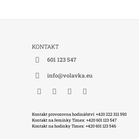
Z
Á
KONTAKT
P
A
601 123 547
T
Í
info@volavka.eu
Facebook
Instagram
WhatsApp
TikTok
Kontakt provozovna hodinářství: +420 222 321 593
Kontakt na řemínky Timex: +420 601 123 547
Kontakt na hodinky Timex: +420 601 123 546