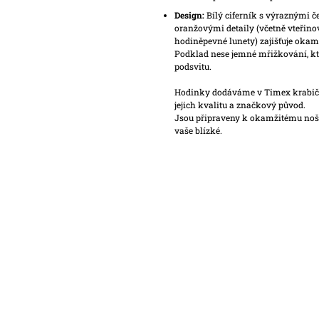
Design:
Bílý ciferník s výraznými č
oranžovými detaily (včetně vteřino
hodiněpevné lunety) zajišťuje okamž
Podklad nese jemné mřižkování, kt
podsvitu.
Hodinky dodáváme v Timex krabičce
jejich kvalitu a značkový původ.
Jsou připraveny k okamžitému noše
vaše blízké.