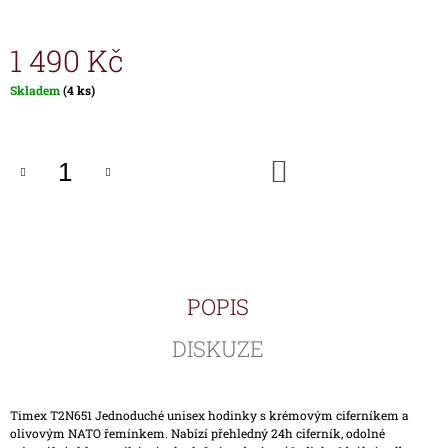
J
E
1 490 Kč
M
E
Měrná
Skladem
(4 ks)
cena:
HODINKY
TIMEX
IRONMAN
DO
TRIATHLON
KOŠÍKU
T5H961
1
690
Kč
POPIS
DISKUZE
Timex T2N651 Jednoduché unisex hodinky s krémovým ciferníkem a
olivovým NATO řemínkem. Nabízí přehledný 24h ciferník, odolné