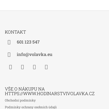
Z
Á
KONTAKT
P
A
601 123 547
T
Í
info@volavka.eu
Facebook
Instagram
WhatsApp
TikTok
VŠE O NÁKUPU NA
HTTPS://WWW.HODINARSTVIVOLAVKA.CZ
Obchodní podmínky
Podmínky ochrany osobních údajů