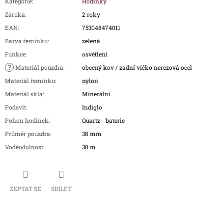
Kategorie
:
Hodinky
Záruka
:
2 roky
EAN
:
753048474011
Barva řemínku
:
zelená
Funkce
:
osvětlení
?
Materiál pouzdra
:
obecný kov / zadní víčko nerezová ocel
Materiál řemínku
:
nylon
Materiál skla
:
Minerální
Podsvit
:
Indiglo
Pohon hodinek
:
Quartz - baterie
Průměr pouzdra
:
38 mm
Voděodolnost
:
30 m
ZEPTAT SE
SDÍLET