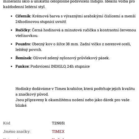
minerální sklo a unikátní celoplošné podsvícení Indiglo. Ideální volba pro
každodenní ležérní styl.
Ciferník:
Krémová barva s výraznými arabskými číslicemi a menší
24hodinovou stupnicí uvnitř.
Ručičky:
Černá hodinová a minutová ručička s kontrastní červenou
vteřinovkou.
Pouzdro:
Obecný kov o šířce 38 mm. Zadní víčko z nerezové oceli,
leštěný povrch.
Řemínek:
Olivově zelený nylonový průvlekový pásek.
Funkce:
Podsvícení INDIGLO, 24h stupnice
Hodinky dodáváme v Timex krabičce, která podtrhuje jejich kvalitu
a značkový původ.
Jsou připraveny k okamžitému nošení nebo jako dárek pro vaše
blízké.
Kód
T2N651
Jméno značky
:
TIMEX