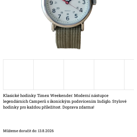
A
J
Í
T
?
HLEDAT
D
Klasické hodinky Timex Weekender: Moderní nástupce
O
legendárních Camperů s ikonickým podsvícením Indiglo. Stylové
P
hodinky pro každou příležitost. Doprava zdarma!
O
R
U
Č
Můžeme doručit do:
13.8.2026
U