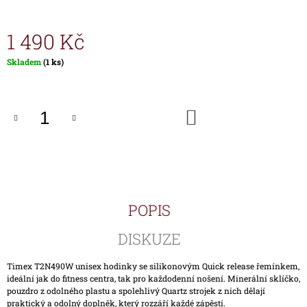
J
E
1 490 Kč
M
E
Měrná
Skladem
(1 ks)
cena:
HODINKY
TIMEX
IRONMAN
DO
TRIATHLON
KOŠÍKU
T5K588
1
890
Kč
POPIS
DISKUZE
Timex T2N490W unisex hodinky se silikonovým Quick release řemínkem,
ideální jak do fitness centra, tak pro každodenní nošení. Minerální sklíčko,
pouzdro z odolného plastu a spolehlivý Quartz strojek z nich dělají
praktický a odolný doplněk, který rozzáří každé zápěstí.