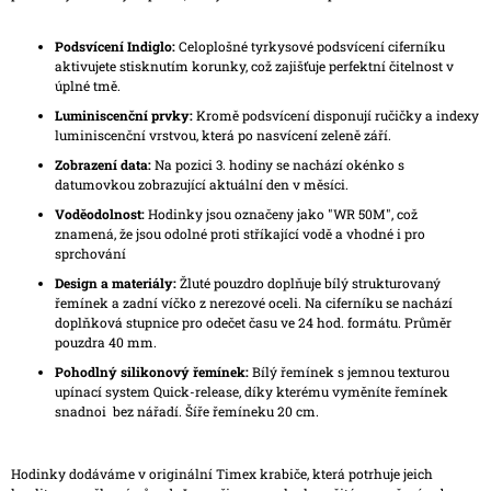
Podsvícení Indiglo:
Celoplošné tyrkysové podsvícení ciferníku
aktivujete stisknutím korunky, což zajišťuje perfektní čitelnost v
úplné tmě.
Luminiscenční prvky:
Kromě podsvícení disponují ručičky a indexy
luminiscenční vrstvou, která po nasvícení zeleně září.
Zobrazení data:
Na pozici 3. hodiny se nachází okénko s
datumovkou zobrazující aktuální den v měsíci.
Voděodolnost:
Hodinky jsou označeny jako "WR 50M", což
znamená, že jsou odolné proti stříkající vodě a vhodné i pro
sprchování
Design a materiály:
Žluté pouzdro doplňuje bílý strukturovaný
řemínek a zadní víčko z nerezové oceli. Na ciferníku se nachází
doplňková stupnice pro odečet času ve 24 hod. formátu. Průměr
pouzdra 40 mm.
Pohodlný silikonový řemínek:
Bílý řemínek s jemnou texturou
upínací system Quick-release, díky kterému vyměníte řemínek
snadnoi bez nářadí. Šíře řemíneku 20 cm.
Hodinky dodáváme v originální Timex krabiče, která potrhuje jeich