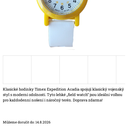
A
J
Í
T
?
HLEDAT
D
Klasické hodinky Timex Expedition Acadia spojují klasický vojenský
O
styl s moderní odolností. Tyto lehké „field watch“ jsou ideální volbou
P
pro každodenní nošení i náročný terén. Doprava zdarma!
O
R
U
Č
Můžeme doručit do:
14.8.2026
U