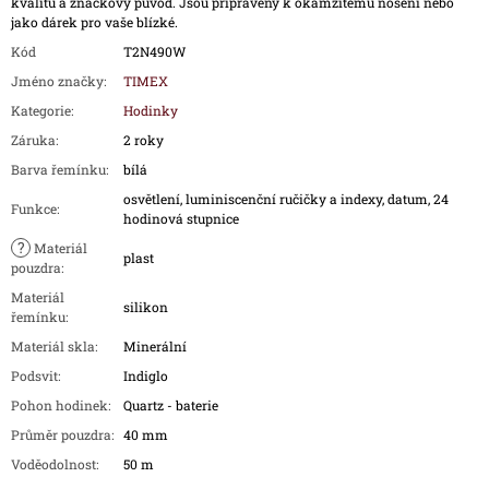
kvalitu a značkový původ. Jsou připraveny k okamžitému nošení nebo
jako dárek pro vaše blízké.
Kód
T2N490W
Jméno značky
:
TIMEX
Kategorie
:
Hodinky
Záruka
:
2 roky
Barva řemínku
:
bílá
osvětlení, luminiscenční ručičky a indexy, datum, 24
Funkce
:
hodinová stupnice
?
Materiál
plast
pouzdra
:
Materiál
silikon
řemínku
:
Materiál skla
:
Minerální
Podsvit
:
Indiglo
Pohon hodinek
:
Quartz - baterie
Průměr pouzdra
:
40 mm
Voděodolnost
:
50 m