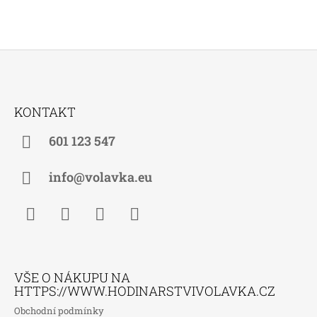
Z
Á
KONTAKT
P
A
601 123 547
T
Í
info@volavka.eu
Facebook
Instagram
WhatsApp
TikTok
VŠE O NÁKUPU NA
HTTPS://WWW.HODINARSTVIVOLAVKA.CZ
Obchodní podmínky