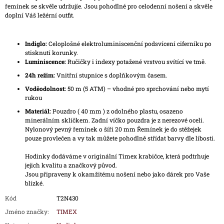
řemínek se skvěle udržujíe. Jsou pohodlné pro celodenní nošení a skvěle
doplní Váš ležérní outfit.
Indiglo:
Celoplošné elektroluminiscenční podsvícení ciferníku po
stisknutí korunky.
Luminiscence:
Ručičky i indexy potažené vrstvou svítící ve tmě.
24h režim:
Vnitřní stupnice s doplňkovým časem.
Voděodolnost:
50 m (5 ATM) – vhodné pro sprchování nebo mytí
rukou
Materiál:
Pouzdro ( 40 mm ) z odolného plastu, osazeno
minerálním sklíčkem. Zadní víčko pouzdra je z nerezové oceli.
Nylonový pevný řemínek o šíři 20 mm Řemínek je do stěžejek
pouze provlečen a vy tak můžete pohodlně střídat barvy dle libosti.
Hodinky dodáváme v originální Timex krabičce, která podtrhuje
jejich kvalitu a značkový původ.
Jsou připraveny k okamžitému nošení nebo jako dárek pro Vaše
blízké.
Kód
T2N430
Jméno značky
:
TIMEX