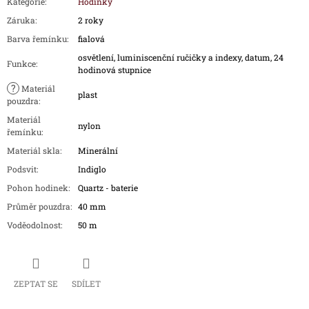
Kategorie
:
Hodinky
Záruka
:
2 roky
Barva řemínku
:
fialová
osvětlení, luminiscenční ručičky a indexy, datum, 24
Funkce
:
hodinová stupnice
?
Materiál
plast
pouzdra
:
Materiál
nylon
řemínku
:
Materiál skla
:
Minerální
Podsvit
:
Indiglo
Pohon hodinek
:
Quartz - baterie
Průměr pouzdra
:
40 mm
Voděodolnost
:
50 m
ZEPTAT SE
SDÍLET