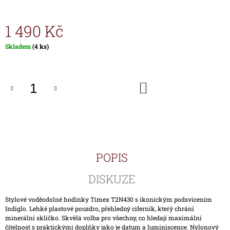
J
E
1 490 Kč
M
E
Měrná
Skladem
(4 ks)
cena:
HODINKY
TIMEX
IRONMAN
DO
TRIATHLON
KOŠÍKU
T5K588
1
890
Kč
POPIS
DISKUZE
Stylové voděodolné hodinky Timex T2N430 s ikonickým podsvícením
Indiglo. Lehké plastové pouzdro, přehledný ciferník, který chrání
minerální sklíčko. Skvělá volba pro všechny, co hledají maximální
čitelnost s praktickými doplňky jako je datum a luminiscence. Nylonový