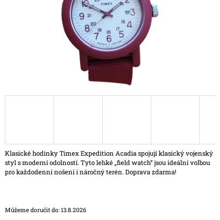
A
J
Í
T
?
HLEDAT
D
Klasické hodinky Timex Expedition Acadia spojují klasický vojenský
O
styl s moderní odolností. Tyto lehké „field watch“ jsou ideální volbou
P
pro každodenní nošení i náročný terén. Doprava zdarma!
O
R
U
Č
Můžeme doručit do:
13.8.2026
U