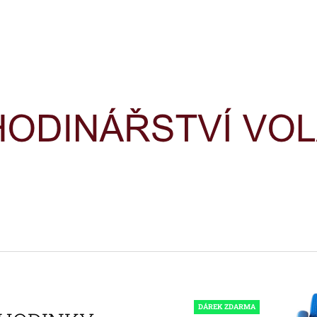
CO POTŘEBUJETE NAJÍT?
HLEDAT
DOPORUČUJEME
HODINKY TIMEX IRONMAN
HODINKY TIME
TRIATHLON T5H961
TRIATHLON T5K
DÁREK ZDARMA