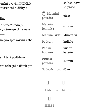
24 hodinová
cenční systém INDIGLO
stupnice
iniscenční
ručičky a
?
Materiál
plast
pouzdra
:
diny
Materiál
o šířce 20 mm, s
silikon
řemínku
:
 systému quick release
iní.
Materiál skla
:
Minerální
né pro sprchování nebo
Podsvit
:
Indiglo
Pohon
Quartz -
hodinek
:
baterie
, která podtrhuje
Průměr
40 mm
pouzdra
:
ní nebo jako dárek pro
Voděodolnost
:
50 m
TISK
ZEPTAT SE
SDÍLET