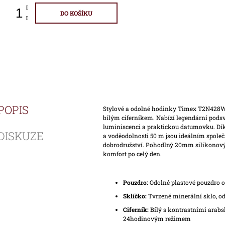
DO KOŠÍKU
POPIS
Stylové a odolné hodinky Timex T2N428
bílým ciferníkem. Nabízí legendární podsv
luminiscenci a praktickou datumovku. Dí
DISKUZE
a voděodolnosti 50 m jsou ideálním spol
dobrodružství. Pohodlný 20mm silikonový
komfort po celý den.
Pouzdro:
Odolné plastové pouzdro 
Sklíčko:
Tvrzené minerální sklo, od
Ciferník:
Bílý s kontrastními arabs
24hodinovým režimem