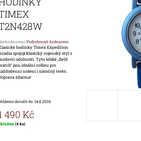
HODINKY
1 690 Kč
1 890 Kč
TIMEX
T2N428W
Průměrné
Neohodnoceno
Podrobnosti hodnocení
hodnocení
Klasické hodinky Timex Expedition
produktu
Acadia spojují klasický vojenský styl s
e
moderní odolností. Tyto lehké „field
,0
watch“ jsou ideální volbou pro
každodenní nošení i náročný terén.
Doprava zdarma!
vězdiček.
Můžeme doručit do:
14.8.2026
1 490 Kč
Měrná
Skladem
(4 ks)
ena: