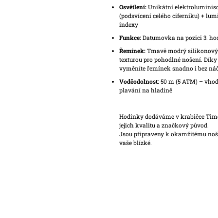
Osvětlení:
Unikátní elektroluminis
(podsvícení celého ciferníku) + lum
indexy
Funkce:
Datumovka na pozici 3. ho
Řemínek:
Tmavě modrý silikonový 
texturou pro pohodlné nošení. Díky
vyměníte řemínek snadno i bez náč
Voděodolnost:
50 m (5 ATM) – vhod
plavání na hladině
Hodinky dodáváme v krabičce Timex
jejich kvalitu a značkový původ.
Jsou připraveny k okamžitému noše
vaše blízké.