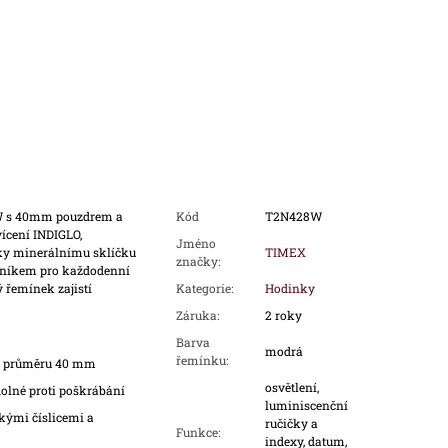
W s 40mm pouzdrem a
Kód
T2N428W
ícení INDIGLO,
Jméno
ky minerálnímu sklíčku
TIMEX
značky
:
ečníkem pro každodenní
 řemínek zajistí
Kategorie
:
Hodinky
Záruka
:
2 roky
Barva
modrá
řemínku
:
o průměru 40 mm
osvětlení,
olné proti poškrábání
luminiscenční
kými číslicemi a
ručičky a
Funkce
:
indexy, datum,