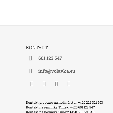
Z
Á
KONTAKT
P
A
601 123 547
T
Í
info@volavka.eu
Facebook
Instagram
WhatsApp
TikTok
Kontakt provozovna hodinářství: +420 222 321 593
Kontakt na řemínky Timex: +420 601 123 547
Kontakt na hodinky Timex: +420 601 123 546