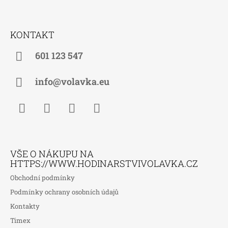
Z
Á
KONTAKT
P
A
601 123 547
T
Í
info@volavka.eu
Facebook
Instagram
WhatsApp
TikTok
VŠE O NÁKUPU NA
HTTPS://WWW.HODINARSTVIVOLAVKA.CZ
Obchodní podmínky
Podmínky ochrany osobních údajů
Kontakty
Timex