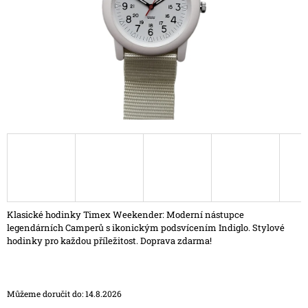
A
J
Í
T
?
HLEDAT
D
Klasické hodinky Timex Weekender: Moderní nástupce
O
legendárních Camperů s ikonickým podsvícením Indiglo. Stylové
P
hodinky pro každou příležitost. Doprava zdarma!
O
R
U
Č
Můžeme doručit do:
14.8.2026
U