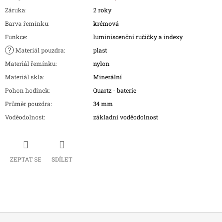
Záruka
:
2 roky
Barva řemínku
:
krémová
Funkce
:
luminiscenční ručičky a indexy
?
Materiál pouzdra
:
plast
Materiál řemínku
:
nylon
Materiál skla
:
Minerální
Pohon hodinek
:
Quartz - baterie
Průměr pouzdra
:
34 mm
Voděodolnost
:
základní voděodolnost
ZEPTAT SE
SDÍLET