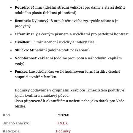
Pouzdro:
34 mm (ideální střední velikost pro dámy a starší děti) z
odolného plastu (lehkost při nošení)
Řemínek:
Nylonový 18 mm, krémové barvy, rychle schne a je
prodyšný
Ciferník:
Bílý s černým písmem a ručičkami pro perfektní kontrast.
Osvětlení:
Luminiscenční ručičky a indexy čísel.
Sklíčko:
Minerální (odolné proti poškábání)
Vodotěsnost:
Základní (odolné proti potu a náhodným kapkám
vody)
Funkce:
Lze odečíst čas ve 24 hodinovém formátu díky číselné
stupnici uvnitř ciferníku.
Hodinky dodáváme v originální krabičce Timex, která podtrhuje
jejich kvalitu a značkový původ.
Jsou připravené k okamžitému nošení nebo jako dárek pro Vaše
blízké.
Kód
T2N260
Jméno značky
:
TIMEX
Kategorie
:
Hodinky