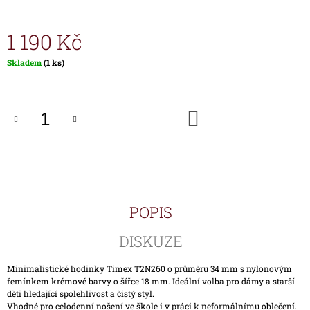
J
E
1 190 Kč
M
E
Měrná
Skladem
(1 ks)
cena:
HODINKY
TIMEX
IRONMAN
DO
TRIATHLON
KOŠÍKU
T5H961
1
690
Kč
POPIS
DISKUZE
Minimalistické hodinky Timex T2N260 o průměru 34 mm s nylonovým
řemínkem krémové barvy o šířce 18 mm. Ideální volba pro dámy a starší
děti hledající spolehlivost a čistý styl.
Vhodné pro celodenní nošení ve škole i v práci k neformálnímu oblečení.