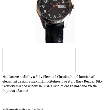
A
J
Í
T
?
HLEDAT
D
Nadčasové hodinky z řady Elevated Classics, které kombinují
O
elegantní design s maximální čitelností ve stylu Easy Reader. Díky
P
ikonickému podsvícení INDIGLO uvidíte čas za každého světla.
O
Doprava zdarma!
R
U
Č
U
Můžeme doručit do:
12.8.2026