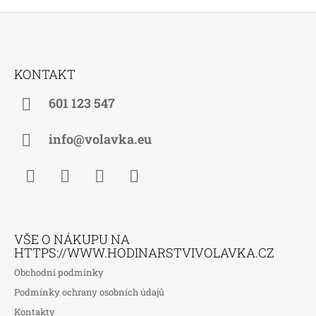
Z
Á
KONTAKT
P
A
601 123 547
T
Í
info@volavka.eu
Facebook
Instagram
WhatsApp
TikTok
VŠE O NÁKUPU NA
HTTPS://WWW.HODINARSTVIVOLAVKA.CZ
Obchodní podmínky
Podmínky ochrany osobních údajů
Kontakty