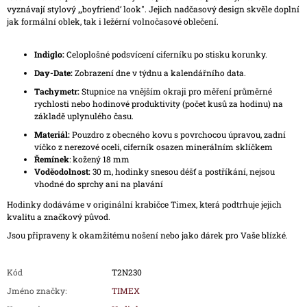
vyznávají stylový
,,
boyfriend‘ look". Jejich nadčasový design skvěle doplní
jak formální oblek, tak i ležérní volnočasové oblečení.
Indiglo:
Celoplošné podsvícení ciferníku po stisku korunky.
Day-Date:
Zobrazení dne v týdnu a kalendářního data.
Tachymetr:
Stupnice na vnějším okraji pro měření průměrné
rychlosti nebo hodinové produktivity (počet kusů za hodinu) na
základě uplynulého času.
Materiál:
Pouzdro z obecného kovu s povrchocou úpravou, zadní
víčko z nerezové oceli, ciferník osazen minerálním sklíčkem
Řemínek
: kožený 18 mm
Voděodolnost:
30 m, hodinky snesou déšť a postříkání, nejsou
vhodné do sprchy ani na plavání
Hodinky dodáváme v originální krabičce Timex, která podtrhuje jejich
kvalitu a značkový původ.
Jsou připraveny k okamžitému nošení nebo jako dárek pro Vaše blízké.
Kód
T2N230
Jméno značky
:
TIMEX