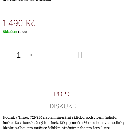
J
E
M
1 490 Kč
E
Měrná
Skladem
(1 ks)
ŘEMÍNEK
cena:
P00917-
KOV
PRO
DO
HODINKY
KOŠÍKU
TIMEX
T00917
590
Kč
POPIS
DISKUZE
Hodinky Timex T2N230 nabízí minerální sklíčko, podsvícení Indiglo,
funkce Day-Date, kožený řemínek. Díky průměru 36 mm jsou tyto hodinky
ideální volbou pro muže se štíhlým zápěstím nebo pro ženy, které