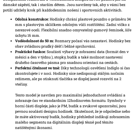
dámské zápěstí, tak i starším dětem. Jsou navrženy tak, aby s vámi bez
potíží udržely krok při každodenním nošení i sportovních aktivitách.
Odolná konstrukce:
Hodinky chrání plastové pouzdro o průměru 34
mm s plastovým sklíčkem odolným vůči roztříštění. Zadní víčko z
nerezové oceli. Flexibilní snadno omyvatelný gumový řemínek, šíře
úchytu 16 mm.
Voděodolnost do 50 m:
Rozmary počasí vás nezastaví. Hodinky bez
obav zvládnou prudký déšť i běžné sprchování.
Praktické funkce:
Součástí výbavy je zobrazení data (formát den v
měsíci a den v týdnu ), stopky, budík a také možnost nastavení
druhého časového pásma pro snadnou orientaci na cestách.
Perfektní čitelnost ve tmě:
Díky technologii osvětlení Indiglo si čas
zkontrolujete i v noci. Hodinky sice nedisponují stálým nočním
režimem, ale po stisknutí tlačítka se displej jasně rozsvítí na 2
vteřiny.
Tento model je navržen pro maximální jednoduchost ovládání a
zobrazuje čas ve standardním 12hodinovém formátu. Symboly v
horní části displeje, jako je PM, budík a zvukové upozornění, jsou
pevnou součástí designu hodinek. Skutečnost, že je odpoledne nebo
že máte aktivovaný budík, hodinky přehledně indikují zobrazením
malého segmentu na digitálním displeji těsně pod těmito
natištěnými ikonami.