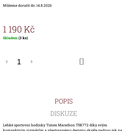
J
Můžeme doručit do:
14.8.2026
E
M
E
1 190 Kč
HODINKY
Měrná
Skladem
(3 ks)
TIMEX
cena:
IRONMAN
TRIATHLON
T5K588
DO
1
KOŠÍKU
890
Kč
POPIS
DISKUZE
Lehké sportovní hodinky Timex Marathon T5K772 díky svým
kompaktním rozměrům a všestrannému designu skvěle padnou jak na