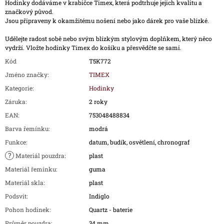
Hodinky dodáváme v krabičce Timex, která podtrhuje jejich kvalitu a
značkový původ.
Jsou připraveny k okamžitému nošení nebo jako dárek pro vaše blízké.
Udělejte radost sobě nebo svým blízkým stylovým doplňkem, který něco
vydrží. Vložte hodinky Timex do košíku a přesvědčte se sami.
Kód
T5K772
Jméno značky
:
TIMEX
Kategorie
:
Hodinky
Záruka
:
2 roky
EAN
:
753048488834
Barva řemínku
:
modrá
Funkce
:
datum, budík, osvětlení, chronograf
?
Materiál pouzdra
:
plast
Materiál řemínku
:
guma
Materiál skla
:
plast
Podsvit
:
Indiglo
Pohon hodinek
:
Quartz - baterie
Průměr pouzdra
:
34 mm