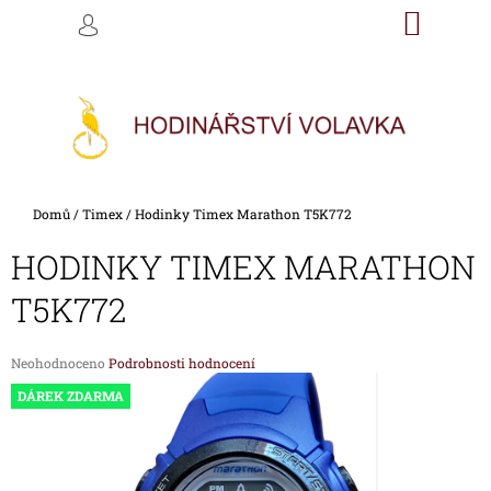
K
Přejít
NÁKU
M
HLEDAT
na
KOŠÍK
O
PŘIHLÁŠENÍ
ZPĚT
ZPĚT
obsah
Š
Í
C
K
O
P
O
Domů
/
Timex
/
Hodinky Timex Marathon T5K772
T
Ř
HODINKY TIMEX MARATHON
E
T5K772
B
U
Průměrné
Neohodnoceno
Podrobnosti hodnocení
J
hodnocení
DÁREK ZDARMA
E
produktu
je
T
0,0
E
z
5
N