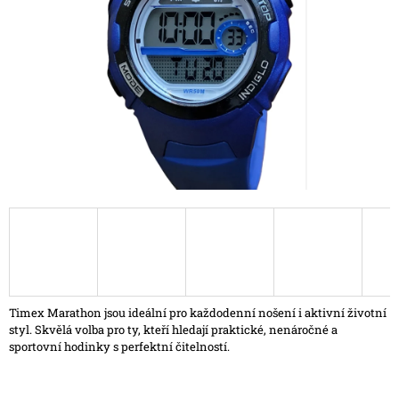
hvězdiček.
A
J
Í
T
?
HLEDAT
D
O
P
Timex Marathon jsou ideální pro každodenní nošení i aktivní životní
O
styl. Skvělá volba pro ty, kteří hledají praktické, nenáročné a
R
sportovní hodinky s perfektní čitelností.
U
Č
U