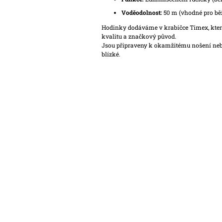
Voděodolnost:
50 m (vhodné pro bě
Hodinky dodáváme v krabičce Timex, která
kvalitu a značkový původ.
Jsou připraveny k okamžitému nošení neb
blízké.