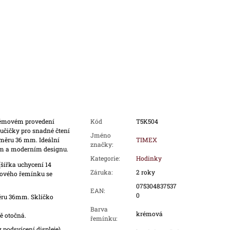
rémovém provedení
Kód
T5K504
učičky pro snadné čtení
Jméno
měru 36 mm. Ideální
TIMEX
značky
:
kém a moderním designu.
Kategorie
:
Hodinky
ířka uchycení 14
Záruka
:
2 roky
ového řemínku se
075304837537
EAN
:
0
ěru 36mm. Sklíčko
Barva
krémová
ě otočná.
řemínku
:
 podsvícení displeje)