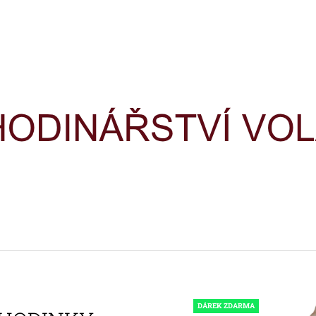
CO POTŘEBUJETE NAJÍT?
HLEDAT
DOPORUČUJEME
HODINKY TIMEX IRONMAN
HODINKY TIME
TRIATHLON T5H961
TRIATHLON T5K
DÁREK ZDARMA