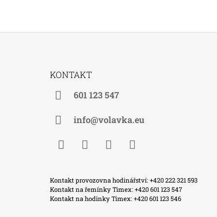
Z
Á
KONTAKT
P
A
601 123 547
T
Í
info@volavka.eu
Facebook
Instagram
WhatsApp
TikTok
Kontakt provozovna hodinářství: +420 222 321 593
Kontakt na řemínky Timex: +420 601 123 547
Kontakt na hodinky Timex: +420 601 123 546