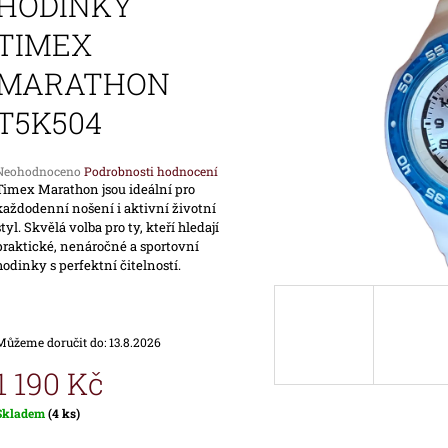
HODINKY
1 690 Kč
1 890 Kč
TIMEX
MARATHON
T5K504
Průměrné
Neohodnoceno
Podrobnosti hodnocení
hodnocení
Timex Marathon jsou ideální pro
produktu
každodenní nošení i aktivní životní
e
styl. Skvělá volba pro ty, kteří hledají
,0
praktické, nenáročné a sportovní
hodinky s perfektní čitelností.
vězdiček.
Můžeme doručit do:
13.8.2026
1 190 Kč
Měrná
Skladem
(4 ks)
ena: