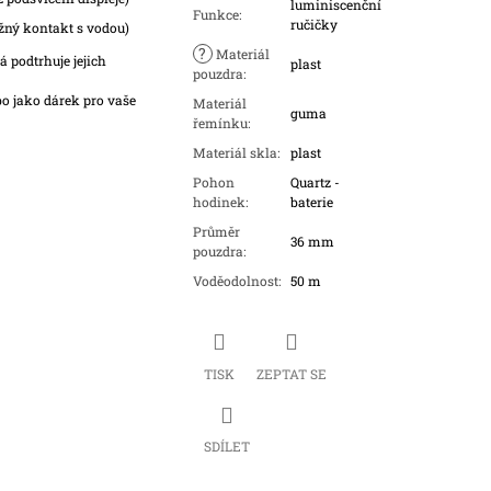
luminiscenční
Funkce
:
ručičky
žný kontakt s vodou)
?
Materiál
 podtrhuje jejich
plast
pouzdra
:
o jako dárek pro vaše
Materiál
guma
řemínku
:
Materiál skla
:
plast
Pohon
Quartz -
hodinek
:
baterie
Průměr
36 mm
pouzdra
:
Voděodolnost
:
50 m
TISK
ZEPTAT SE
SDÍLET