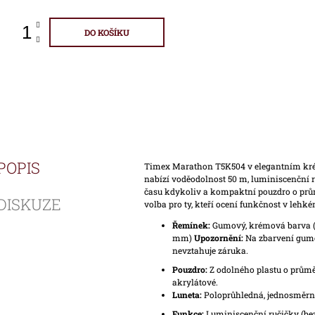
DO KOŠÍKU
POPIS
Timex Marathon T5K504 v elegantním k
nabízí voděodolnost 50 m, luminiscenční r
času kdykoliv a kompaktní pouzdro o prů
DISKUZE
volba pro ty, kteří ocení funkčnost v leh
Řemínek:
Gumový, krémová barva (š
mm)
Upozornění:
Na zbarvení gum
nevztahuje záruka.
Pouzdro:
Z odolného plastu o prům
akrylátové.
Luneta:
Poloprůhledná, jednosměrn
Funkce:
Luminiscenční ručičky (bez