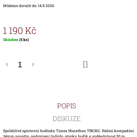
J
Můžeme doručit do:
14.8.2026
E
M
E
1 190 Kč
HODINKY
Měrná
Skladem
(5 ks)
TIMEX
cena:
IRONMAN
TRIATHLON
T5H961
DO
1
KOŠÍKU
690
Kč
POPIS
DISKUZE
Spolehlivé sportovní hodinky Timex Marathon T5K362. Nabízí kompaktní
34mm pouzdro, podsvícení Indiglo, stopky, budík a voděodolnost 50 m.