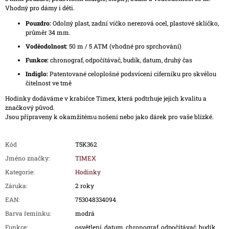
Vhodný pro dámy i děti.
Pouzdro:
Odolný plast, zadní víčko nerezová ocel, plastové sklíčko,
průměr 34 mm.
Voděodolnost:
50 m / 5 ATM (vhodné pro sprchování)
Funkce:
chronograf, odpočítávač, budík, datum, druhý čas
Indiglo:
Patentované celoplošné podsvícení ciferníku pro skvělou
čitelnost ve tmě
Hodinky dodáváme v krabičce Timex, která podtrhuje jejich kvalitu a
značkový původ.
Jsou připraveny k okamžitému nošení nebo jako dárek pro vaše blízké.
Kód
T5K362
Jméno značky
:
TIMEX
Kategorie
:
Hodinky
Záruka
:
2 roky
EAN
:
753048334094
Barva řemínku
:
modrá
Funkce
:
osvětlení, datum, chronograf, odpočítávač, budík