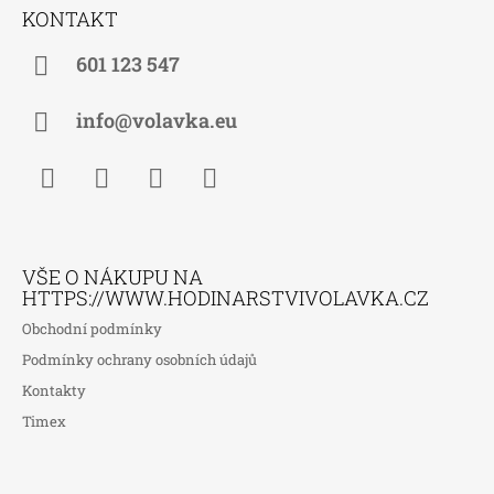
Á
KONTAKT
P
A
601 123 547
T
Í
info@volavka.eu
Facebook
Instagram
WhatsApp
TikTok
VŠE O NÁKUPU NA
HTTPS://WWW.HODINARSTVIVOLAVKA.CZ
Obchodní podmínky
Podmínky ochrany osobních údajů
Kontakty
Timex