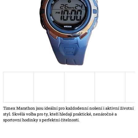
hvězdiček.
A
J
Í
T
?
HLEDAT
D
O
P
Timex Marathon jsou ideální pro každodenní nošení i aktivní životní
O
styl. Skvělá volba pro ty, kteří hledají praktické, nenáročné a
R
sportovní hodinky s perfektní čitelností.
U
Č
U