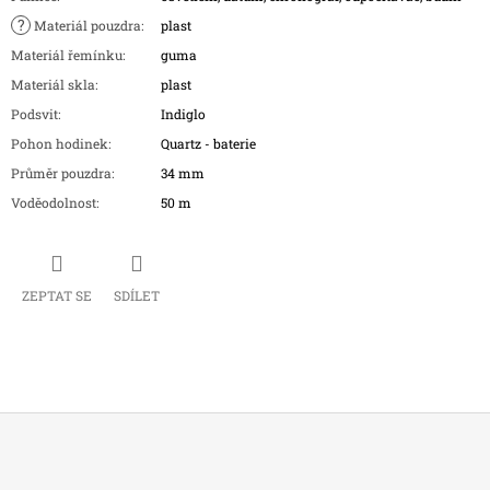
?
Materiál pouzdra
:
plast
Materiál řemínku
:
guma
Materiál skla
:
plast
Podsvit
:
Indiglo
Pohon hodinek
:
Quartz - baterie
Průměr pouzdra
:
34 mm
Voděodolnost
:
50 m
ZEPTAT SE
SDÍLET
Z