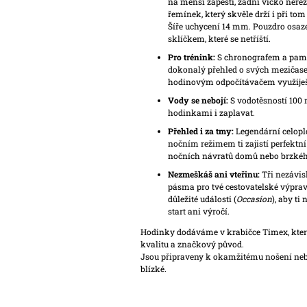
na menší zápěstí, zadní víčko nere
řemínek, který skvěle drží i při tom
Šíře uchycení 14 mm. Pouzdro osa
sklíčkem, které se netříští.
Pro trénink:
S chronografem a pamě
dokonalý přehled o svých mezičase
hodinovým odpočítávačem využiješ
Vody se nebojí:
S vodotěsností 100 
hodinkami i zaplavat.
Přehled i za tmy:
Legendární celopl
nočním režimem ti zajistí perfektní
nočních návratů domů nebo brzkéh
Nezmeškáš ani vteřinu:
Tři nezávisl
pásma pro tvé cestovatelské výprav
důležité události (
Occasion
), aby ti
start ani výročí.
Hodinky dodáváme v krabičce Timex, která
kvalitu a značkový původ.
Jsou připraveny k okamžitému nošení neb
blízké.