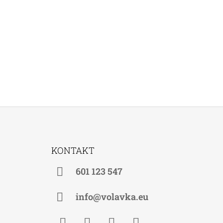
Z
Á
KONTAKT
P
A
601 123 547
T
Í
info@volavka.eu