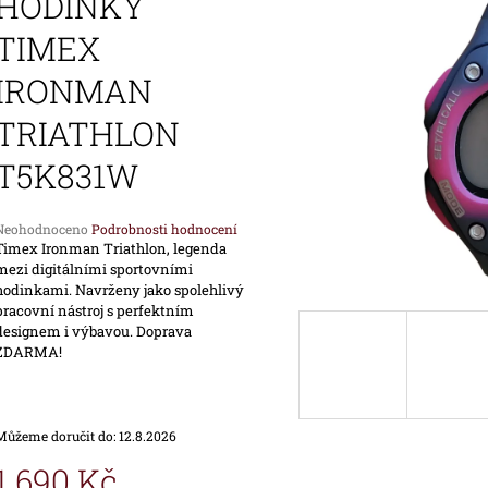
HODINKY
1 690 Kč
1 890 Kč
TIMEX
IRONMAN
TRIATHLON
T5K831W
Průměrné
Neohodnoceno
Podrobnosti hodnocení
hodnocení
Timex Ironman Triathlon, legenda
produktu
mezi digitálními sportovními
e
hodinkami. Navrženy jako spolehlivý
,0
pracovní nástroj s perfektním
designem i výbavou. Doprava
ZDARMA!
vězdiček.
Můžeme doručit do:
12.8.2026
1 690 Kč