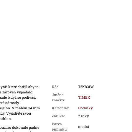
ě, které chtějí, aby to
Kód
T5K831W
l a zároveň vypadalo
Jméno
ždé, když se podíváš,
TIMEX
značky
:
eré odrostly
lejšího. V malém 34 mm
Kategorie
:
Hodinky
ždý. Vyjádřete svou
Záruka
:
2 roky
athlon.
Barva
modrá
ouzdro dokonale padne
řemínku
: