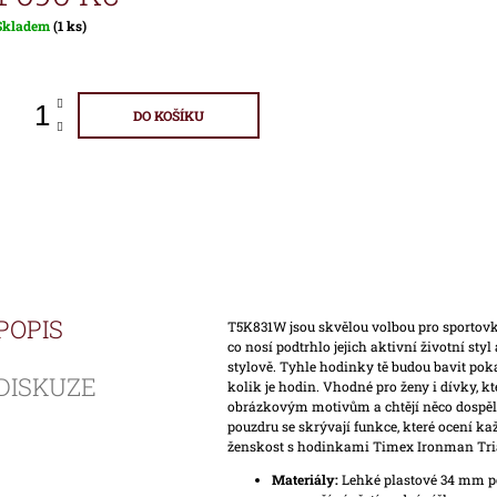
Měrná
Skladem
(1 ks)
ena:
DO KOŠÍKU
POPIS
T5K831W jsou skvělou volbou pro sportovkyn
co nosí podtrhlo jejich aktivní životní sty
stylově. Tyhle hodinky tě budou bavit poka
DISKUZE
kolik je hodin. Vhodné pro ženy i dívky, kt
obrázkovým motivům a chtějí něco dospě
pouzdru se skrývají funkce, které ocení ka
ženskost s hodinkami Timex Ironman Tri
Materiály:
Lehké plastové 34 mm p