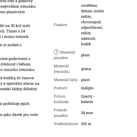
zová ocel a gumový
osvětlení,
 nejtvrdším tréninku.
datum, noční
zeno plastovým
režim,
chronograf,
Funkce
:
tí na 30 kol máš
odpočítávač,
ch. Timer s 24
režim
 i mimo trénink.
událostí,
budík
m si můžeš s
?
Materiál
plast
pouzdra
:
ošné podsvícení s
 čitelnost i během
Materiál
guma
o ranního tréninku.
řemínku
:
é budíky, tři časová
Materiál skla
:
plast
y a speciální alarm na
Podsvit
:
Indiglo
 neutekl žádný důležitý
Pohon
Quartz -
hodinek
:
baterie
 podtrhuje jejich
Průměr
34 mm
o jako dárek pro vaše
pouzdra
:
Voděodolnost
:
100 m