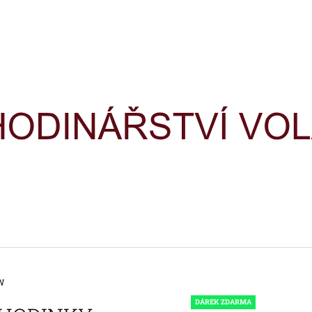
CO POTŘEBUJETE NAJÍT?
HLEDAT
DOPORUČUJEME
W
HODINKY TIMEX IRONMAN
HODINKY TIME
TRIATHLON T5H961
TRIATHLON T5K
DÁREK ZDARMA